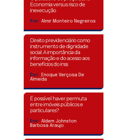
Economia versus risco de
inexecução
Por:
Almir Monteiro Negreiros
Direito previdenciário como
instrumento de dignidade
social: A importância da
informação e do acesso aos
benefícios do inss
Por:
Enoque Verçosa De
Almeida
É possível haver permuta
entre imóveis públicos e
particulares?
Por:
Aldem Johnston
Barbosa Araujo