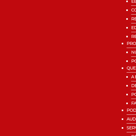
E
C
R
ED
R
PRO
N
P
QUE
A
D
P
F
POD
AUD
SER