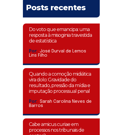
Posts recentes
Do voto que emancipa: uma
resposta à misoginia travestida
de estatística
Por:
José Durval de Lemos
Lins Filho
Quando a comoção midiática
vira dolo: Gravidade do
resultado, pressão da mídia e
imputação processual penal
Por:
Sarah Carolina Neves de
Barros
Cabe amicus curiae em
processos nos tribunais de