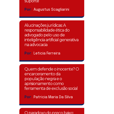
suporte
Por:
Augustus Scagliarini
Alucinações jurídicas: A
responsabilidade ética do
advogado pelo uso de
inteligência artificial generativa
na advocacia
Por:
Leticia Ferreira
Quem defende o inocente? O
encarceramento da
população negra e o
aprisionamento como
ferramenta de exclusão social
Por:
Patricia Maria Da Silva
O paradoxo do preço baixo: