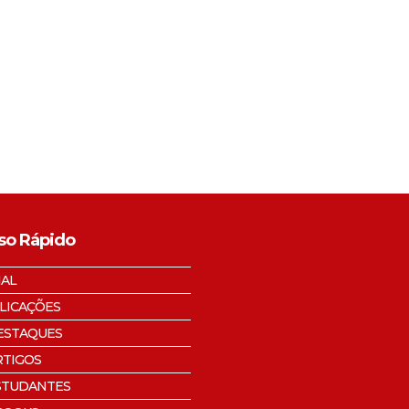
so Rápido
IAL
LICAÇÕES
ESTAQUES
RTIGOS
STUDANTES