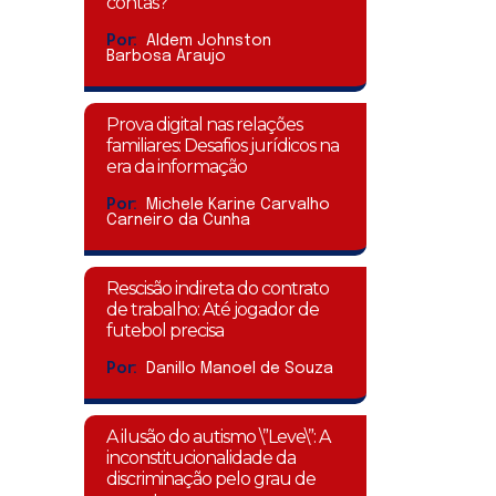
contas?
Por:
Aldem Johnston
Barbosa Araujo
Prova digital nas relações
familiares: Desafios jurídicos na
era da informação
Por:
Michele Karine Carvalho
Carneiro da Cunha
Rescisão indireta do contrato
de trabalho: Até jogador de
futebol precisa
Por:
Danillo Manoel de Souza
A ilusão do autismo \”Leve\”: A
inconstitucionalidade da
discriminação pelo grau de