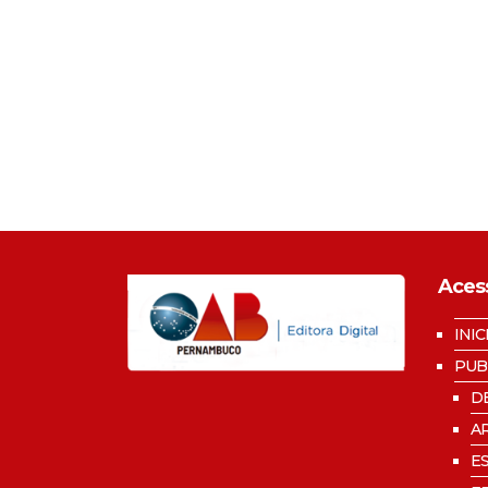
Aces
INIC
PUB
D
A
E