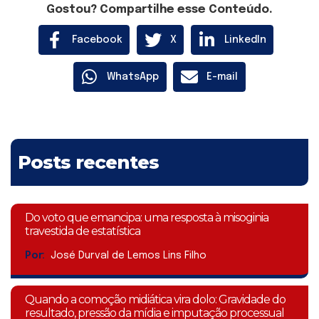
Gostou? Compartilhe esse Conteúdo.
Facebook
X
LinkedIn
WhatsApp
E-mail
Posts recentes
Do voto que emancipa: uma resposta à misoginia
travestida de estatística
Por:
José Durval de Lemos Lins Filho
Quando a comoção midiática vira dolo: Gravidade do
resultado, pressão da mídia e imputação processual