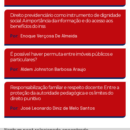
Direito previdenciário como instrumento de dignidade
social: A importância da informação e do acesso aos
benefícios do inss
Por:
Enoque Verçosa De Almeida
É possível haver permuta entre imóveis públicos e
particulares?
Por:
Aldem Johnston Barbosa Araujo
Responsabilização familiar e respeito docente: Entre a
proteção da autoridade pedagógica e os limites do
direito punitivo
Por:
José Leonardo Diniz de Melo Santos