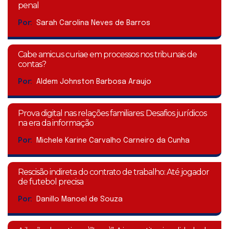
penal
Por:
Sarah Carolina Neves de Barros
Cabe amicus curiae em processos nos tribunais de
contas?
Por:
Aldem Johnston Barbosa Araujo
Prova digital nas relações familiares: Desafios jurídicos
na era da informação
Por:
Michele Karine Carvalho Carneiro da Cunha
Rescisão indireta do contrato de trabalho: Até jogador
de futebol precisa
Por:
Danillo Manoel de Souza