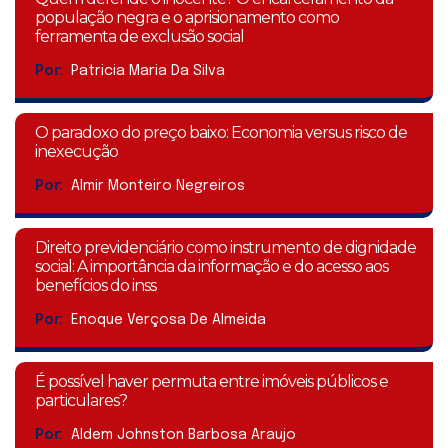
população negra e o aprisionamento como
ferramenta de exclusão social
Por:
Patricia Maria Da Silva
O paradoxo do preço baixo: Economia versus risco de
inexecução
Por:
Almir Monteiro Negreiros
Direito previdenciário como instrumento de dignidade
social: A importância da informação e do acesso aos
benefícios do inss
Por:
Enoque Verçosa De Almeida
É possível haver permuta entre imóveis públicos e
particulares?
Por:
Aldem Johnston Barbosa Araujo