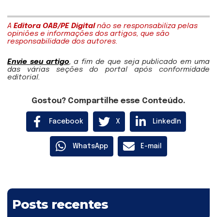
A
Editora OAB/PE Digital
não se responsabiliza pelas
opiniões e informações dos artigos, que são
responsabilidade dos autores.
Envie seu artigo
, a fim de que seja publicado em uma
das várias seções do portal após conformidade
editorial.
Gostou? Compartilhe esse Conteúdo.
Facebook
X
LinkedIn
WhatsApp
E-mail
Posts recentes