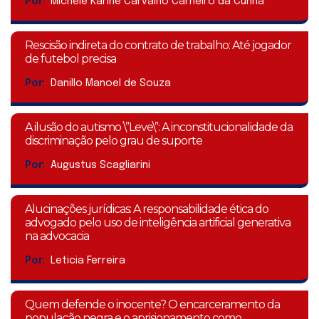
Por:
Michele Karine Carvalho Carneiro da Cunha
Rescisão indireta do contrato de trabalho: Até jogador
de futebol precisa
Por:
Danillo Manoel de Souza
A ilusão do autismo \”Leve\”: A inconstitucionalidade da
discriminação pelo grau de suporte
Por:
Augustus Scagliarini
Alucinações jurídicas: A responsabilidade ética do
advogado pelo uso de inteligência artificial generativa
na advocacia
Por:
Leticia Ferreira
Quem defende o inocente? O encarceramento da
população negra e o aprisionamento como