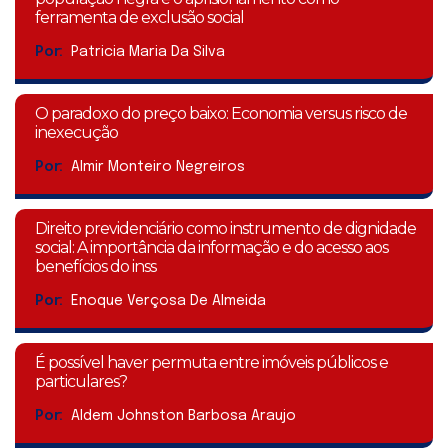
ferramenta de exclusão social
Por:
Patricia Maria Da Silva
O paradoxo do preço baixo: Economia versus risco de
inexecução
Por:
Almir Monteiro Negreiros
Direito previdenciário como instrumento de dignidade
social: A importância da informação e do acesso aos
benefícios do inss
Por:
Enoque Verçosa De Almeida
É possível haver permuta entre imóveis públicos e
particulares?
Por:
Aldem Johnston Barbosa Araujo