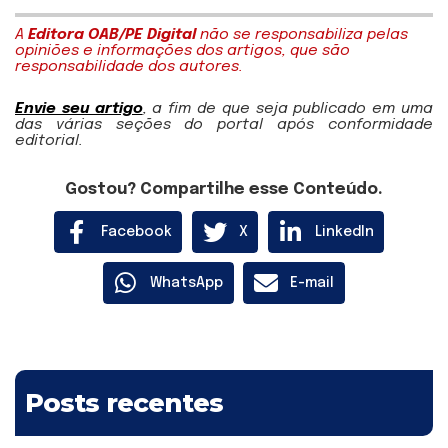
A
Editora OAB/PE Digital
não se responsabiliza pelas
opiniões e informações dos artigos, que são
responsabilidade dos autores.
Envie seu artigo
, a fim de que seja publicado em uma
das várias seções do portal após conformidade
editorial.
Gostou? Compartilhe esse Conteúdo.
Facebook
X
LinkedIn
WhatsApp
E-mail
Posts recentes