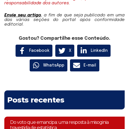
responsabilidade dos autores.
Envie seu artigo
, a fim de que seja publicado em uma
das várias seções do portal após conformidade
editorial.
Gostou? Compartilhe esse Conteúdo.
Facebook
X
LinkedIn
WhatsApp
E-mail
Posts recentes
Do voto que emancipa: uma resposta à misoginia
travestida de estatística