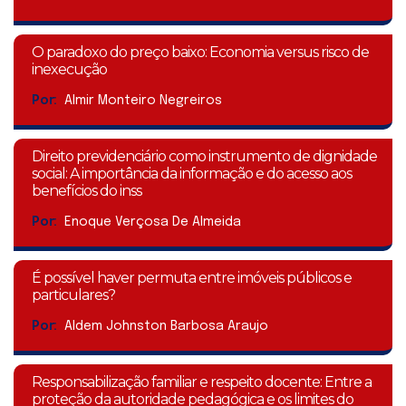
O paradoxo do preço baixo: Economia versus risco de
inexecução
Por:
Almir Monteiro Negreiros
Direito previdenciário como instrumento de dignidade
social: A importância da informação e do acesso aos
benefícios do inss
Por:
Enoque Verçosa De Almeida
É possível haver permuta entre imóveis públicos e
particulares?
Por:
Aldem Johnston Barbosa Araujo
Responsabilização familiar e respeito docente: Entre a
proteção da autoridade pedagógica e os limites do