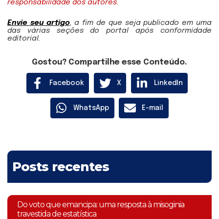
responsabilidade dos autores.
Envie seu artigo
, a fim de que seja publicado em uma
das várias seções do portal após conformidade
editorial.
Gostou? Compartilhe esse Conteúdo.
Facebook
X
LinkedIn
WhatsApp
E-mail
Posts recentes
Do voto que emancipa: uma resposta à misoginia
travestida de estatística