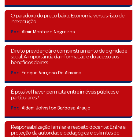
O paradoxo do preço baixo: Economia versus risco de
inexecução
Por:
Almir Monteiro Negreiros
Direito previdenciário como instrumento de dignidade
social: A importância da informação e do acesso aos
benefícios do inss
Por:
Enoque Verçosa De Almeida
É possível haver permuta entre imóveis públicos e
particulares?
Por:
Aldem Johnston Barbosa Araujo
Responsabilização familiar e respeito docente: Entre a
proteção da autoridade pedagógica e os limites do