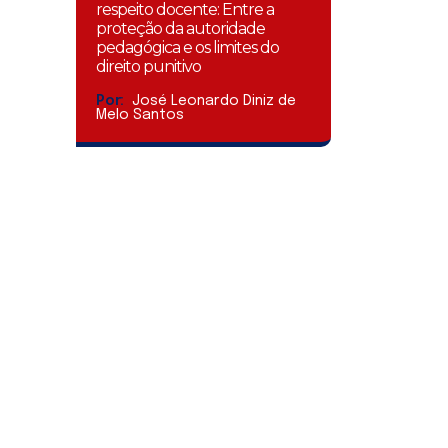
respeito docente: Entre a
proteção da autoridade
pedagógica e os limites do
direito punitivo
Por:
José Leonardo Diniz de
Melo Santos