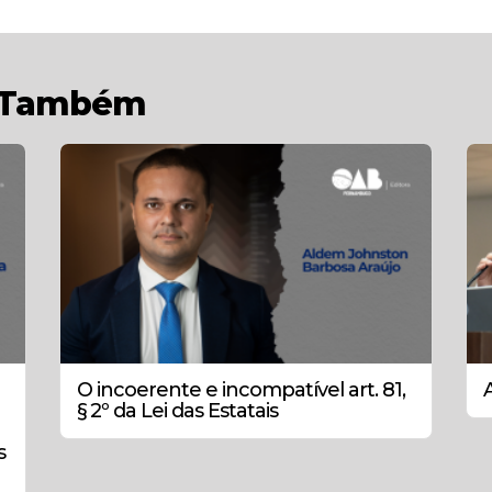
r Também
O incoerente e incompatível art. 81,
a
§ 2º da Lei das Estatais
s