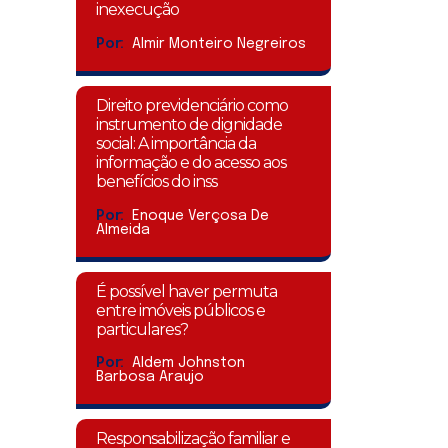
inexecução
Por:
Almir Monteiro Negreiros
Direito previdenciário como
instrumento de dignidade
social: A importância da
informação e do acesso aos
benefícios do inss
Por:
Enoque Verçosa De
Almeida
É possível haver permuta
entre imóveis públicos e
particulares?
Por:
Aldem Johnston
Barbosa Araujo
Responsabilização familiar e