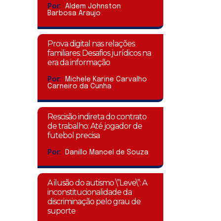
Por:
Aldem Johnston
Barbosa Araujo
Prova digital nas relações
familiares: Desafios jurídicos na
era da informação
Por:
Michele Karine Carvalho
Carneiro da Cunha
Rescisão indireta do contrato
de trabalho: Até jogador de
futebol precisa
Por:
Danillo Manoel de Souza
A ilusão do autismo \”Leve\”: A
inconstitucionalidade da
discriminação pelo grau de
suporte