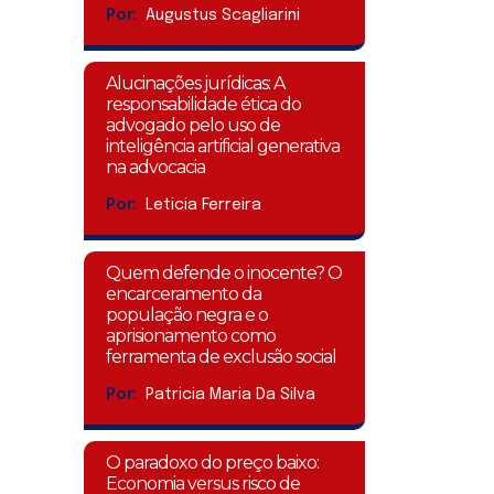
Por:
Augustus Scagliarini
Alucinações jurídicas: A
responsabilidade ética do
advogado pelo uso de
inteligência artificial generativa
na advocacia
Por:
Leticia Ferreira
Quem defende o inocente? O
encarceramento da
população negra e o
aprisionamento como
ferramenta de exclusão social
Por:
Patricia Maria Da Silva
O paradoxo do preço baixo:
Economia versus risco de