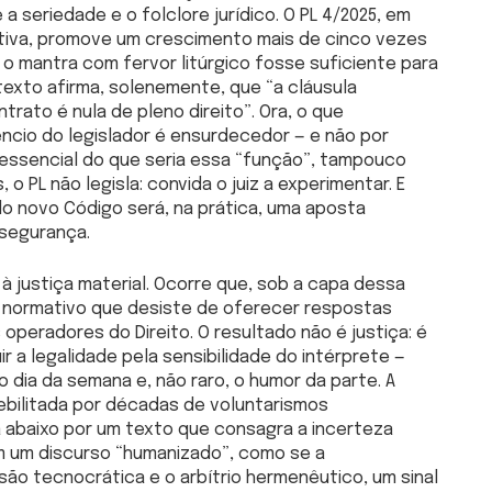
 a seriedade e o folclore jurídico. O PL 4/2025, em
lativa, promove um crescimento mais de cinco vezes
o mantra com fervor litúrgico fosse suficiente para
 texto afirma, solenemente, que “a cláusula
trato é nula de pleno direito”. Ora, o que
ncio do legislador é ensurdecedor — e não por
 essencial do que seria essa “função”, tampouco
 o PL não legisla: convida o juiz a experimentar. E
do novo Código será, na prática, uma aposta
nsegurança.
 justiça material. Ocorre que, sob a capa dessa
 normativo que desiste de oferecer respostas
s operadores do Direito. O resultado não é justiça: é
ir a legalidade pela sensibilidade do intérprete —
 dia da semana e, não raro, o humor da parte. A
debilitada por décadas de voluntarismos
a abaixo por um texto que consagra a incerteza
m um discurso “humanizado”, como se a
são tecnocrática e o arbítrio hermenêutico, um sinal