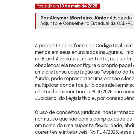
Postado em
10 de maio de 2025
Por Alcymar Monteiro Júnior
Advogado —
Adjunto e Conselheiro Estadual da OAB-PE.
A proposta de reforma do Código Civil, mate
menos em seus enunciados inaugurais, “mod
no Brasil. A iniciativa, no entanto, não se l
obsoletos: ela reconfigura o próprio papel
uma pretensa adaptação ao “espírito do te
fundo, pode representar uma erosão silenc
multiplicar conceitos jurídicos indetermin
arbítrio hermenêutico, o PL 4/2025 não som
Judiciário, do Legislativo e, por consequênc
O uso de conceitos jurídicos indeterminado
normativo que lide com a complexidade da v
em nome de uma suposta flexibilidade, abdi
cogentes e inteligíveis. No PL 4/2025, essa