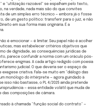
” e “utilização razoável” se espalham pelo texto,
o, na verdade, nada mais são do que convites
rata de um simples erro técnico — embora já o fosse
, de um gesto político: transferir para o juiz, e não
ireito em sua forma mais originária. É a
ma.
ão é emocionar — é limitar. Seu papel não é acolher
ticas, mas estabelecer critérios objetivos que
mo de dignidade, as consequências jurídicas de
nto, parece confundir a norma com um oráculo pós-
ferece enigmas. A cada artigo redigido com poesia
ntarismo judicial. O que deveria ser o espaço da
 exegese criativa. Fala-se muito em “diálogo das
 um monólogo do intérprete — agora guindado à
se isso não bastasse, o PL 4/2025 ainda pretende
jurisprudência — essa entidade volátil que muda de
 e das composições de câmara.
nsado à chamada “função social do contrato” —