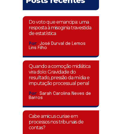
Posts recentes
Do voto que emancipa: uma
resposta à misoginia travestida
de estatística
Por:
José Durval de Lemos
Lins Filho
Quando a comoção midiática
vira dolo: Gravidade do
resultado, pressão da mídia e
imputação processual penal
Por:
Sarah Carolina Neves de
Barros
Cabe amicus curiae em
processos nos tribunais de
contas?