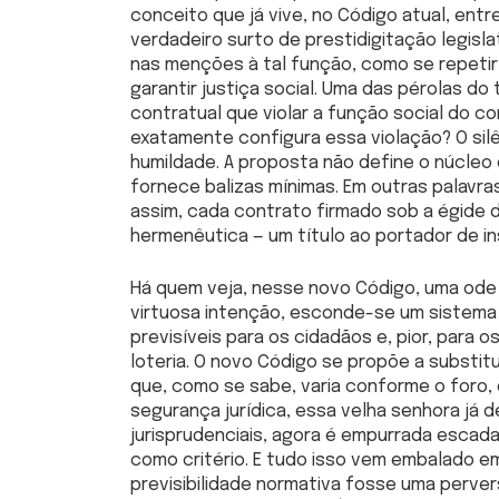
conceito que já vive, no Código atual, entre
verdadeiro surto de prestidigitação legis
nas menções à tal função, como se repetir 
garantir justiça social. Uma das pérolas do
contratual que violar a função social do con
exatamente configura essa violação? O silê
humildade. A proposta não define o núcleo
fornece balizas mínimas. Em outras palavras,
assim, cada contrato firmado sob a égide 
hermenêutica — um título ao portador de i
Há quem veja, nesse novo Código, uma ode à
virtuosa intenção, esconde-se um sistema
previsíveis para os cidadãos e, pior, para o
loteria. O novo Código se propõe a substitu
que, como se sabe, varia conforme o foro, o
segurança jurídica, essa velha senhora já 
jurisprudenciais, agora é empurrada escad
como critério. E tudo isso vem embalado e
previsibilidade normativa fosse uma perver