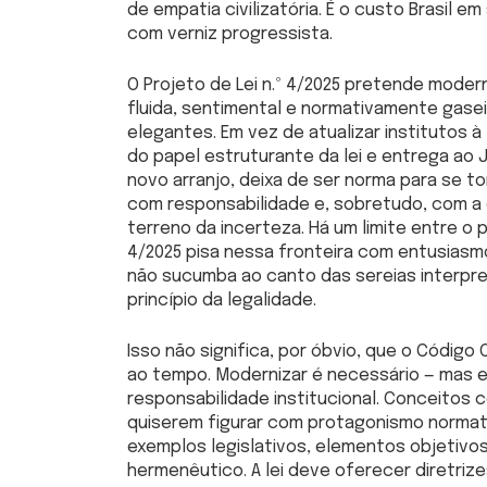
de empatia civilizatória. É o custo Brasil e
com verniz progressista.
O Projeto de Lei n.º 4/2025 pretende moder
fluida, sentimental e normativamente gase
elegantes. Em vez de atualizar institutos à
do papel estruturante da lei e entrega ao J
novo arranjo, deixa de ser norma para se tor
com responsabilidade e, sobretudo, com a
terreno da incerteza. Há um limite entre o pr
4/2025 pisa nessa fronteira com entusiasmo
não sucumba ao canto das sereias interpre
princípio da legalidade.
Isso não significa, por óbvio, que o Código 
ao tempo. Modernizar é necessário — mas exi
responsabilidade institucional. Conceitos 
quiserem figurar com protagonismo normat
exemplos legislativos, elementos objetivos 
hermenêutico. A lei deve oferecer diretrize