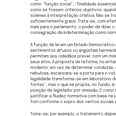
como “função social”, “finalidade essencial
como se fossem critérios objetivos, quand
solenes à interpretação criativa. Não se t
suficientemente grave. Trata-se, com efeito
mais para o parlamento, o poder de dizer o D
consagração da indeterminação como nor
A função da lei em um Estado Democrático n
sentimentos difusos ou angústias hermenêu
permitam aos cidadãos prever, com um míni
seus atos. A proposta de reforma, no enta
moderno: em vez de determinar condutas, o
nebulosa, escancara-se a porta para o volu
legalidade transforma-se em laboratório de
fontes”, mas o que se propõe, no fundo, é
posição de legislador por omissão. E como 
justificar a fluidez normativa com base na 
tom conforme o sopro dos ventos sociais
Tome-se, por exemplo, o tratamento dispe