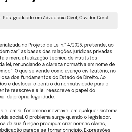
 Pós-graduado em Advocacia Cível, Ouvidor Geral
rializada no Projeto de Lei n.º 4/2025, pretende, ao
ernizar” as bases das relações jurídicas privadas
imita à mera atualização técnica de institutos
 da lei, renunciando à clareza normativa em nome de
mpo”. O que se vende como avanço civilizatório, no
iosa dos fundamentos do Estado de Direito. Ao
ados e deslocar o centro da normatividade para o
ente reescreve a lei: reescreve o papel do
ia, da própria legalidade.
s é, em si, fenômeno inevitável em qualquer sistema
ida social. O problema surge quando o legislador,
ca da sua função precípua: criar normas claras,
 abdicação parece se tornar princípio. Expressões