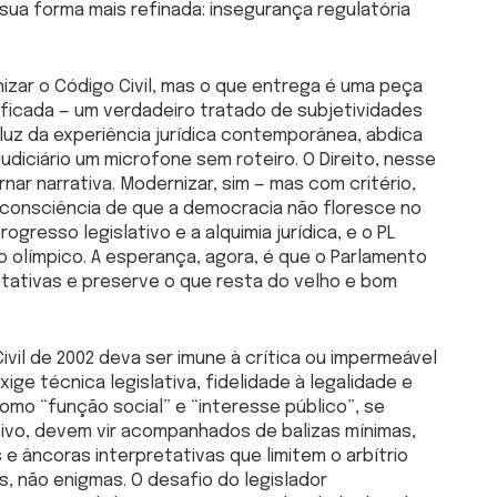
m sua forma mais refinada: insegurança regulatória
nizar o Código Civil, mas o que entrega é uma peça
ificada — um verdadeiro tratado de subjetividades
 luz da experiência jurídica contemporânea, abdica
udiciário um microfone sem roteiro. O Direito, nesse
nar narrativa. Modernizar, sim — mas com critério,
 consciência de que a democracia não floresce no
ogresso legislativo e a alquimia jurídica, e o PL
 olímpico. A esperança, agora, é que o Parlamento
tativas e preserve o que resta do velho e bom
Civil de 2002 deva ser imune à crítica ou impermeável
ge técnica legislativa, fidelidade à legalidade e
como “função social” e “interesse público”, se
ivo, devem vir acompanhados de balizas mínimas,
e âncoras interpretativas que limitem o arbítrio
s, não enigmas. O desafio do legislador