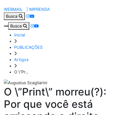
WEBMAIL |
IMPRENSA
Busca
Busca
Inicial
PUBLICAÇÕES
Artigos
O \”Pr...
O \”Print\” morreu(?):
Por que você está