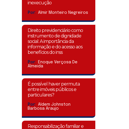
inexecução
Por:
Almir Monteiro Negreiros
Direito previdenciário como
instrumento de dignidade
social: A importância da
informação e do acesso aos
benefícios do inss
Por:
Enoque Verçosa De
Almeida
É possível haver permuta
entre imóveis públicos e
particulares?
Por:
Aldem Johnston
Barbosa Araujo
Responsabilização familiar e