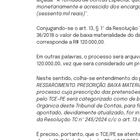
alçada: “
A Tomada de Contas Especial, qua
monetariamente e acrescido dos encargos l
(sessenta mil reais)
”.
Conjugando-se o art. 13, § 1º da Resolução 
36/2018 o valor de baixa materialidade do 
corresponde a R$ 120.000,00.
Em outras palavras, o processo será arquiva
120.000,00, vez que será considerado um pr
Neste sentido, colha-se entendimento do p
RESSARCIMENTO. PRESCRIÇÃO. BAIXA MATERI
processo cuja prescrição das pretensões
pelo TCE-PE será categorizado como de ba
Orgânica deste Tribunal de Contas, para 
apontado, devidamente atualizado, for infe
da Resolução TC nº 245/2024 c/c o art. 13
É preciso, portanto, que o TCE/PE se atente