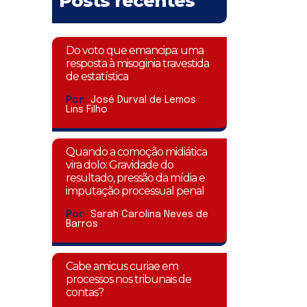
Posts recentes
Do voto que emancipa: uma
resposta à misoginia travestida
de estatística
Por:
José Durval de Lemos
Lins Filho
Quando a comoção midiática
vira dolo: Gravidade do
resultado, pressão da mídia e
imputação processual penal
Por:
Sarah Carolina Neves de
Barros
Cabe amicus curiae em
processos nos tribunais de
contas?