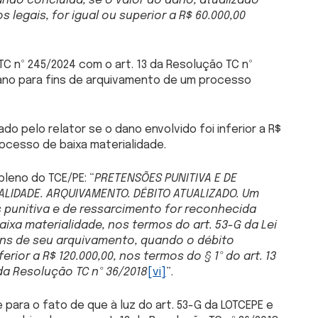
ndo concluída, se o valor do dano, atualizado
egais, for igual ou superior a R$ 60.000,00
TC nº 245/2024 com o art. 13 da Resolução TC nº
dano para fins de arquivamento de um processo
do pelo relator se o dano envolvido foi inferior a R$
ocesso de baixa materialidade.
leno do TCE/PE: “
PRETENSÕES PUNITIVA E DE
ALIDADE. ARQUIVAMENTO. DÉBITO ATUALIZADO.
Um
 punitiva e de ressarcimento for reconhecida
ixa materialidade, nos termos do art. 53-G da Lei
fins de seu arquivamento, quando o débito
rior a R$ 120.000,00, nos termos do § 1º do art. 13
 da Resolução TC nº 36/2018
[vi]
”.
 para o fato de que à luz do art. 53-G da LOTCEPE e