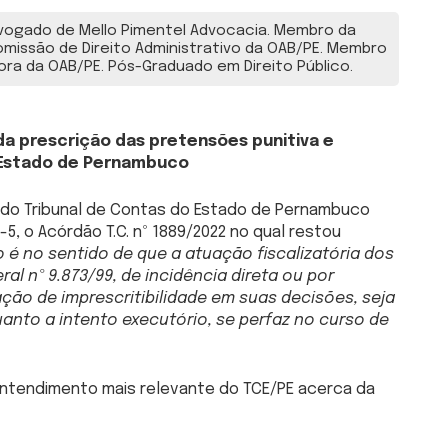
ogado de Mello Pimentel Advocacia. Membro da
missão de Direito Administrativo da OAB/PE. Membro
ora da OAB/PE. Pós-Graduado em Direito Público.
o da prescrição das pretensões punitiva e
o Estado de Pernambuco
o do Tribunal de Contas do Estado de Pernambuco
5, o Acórdão T.C. nº 1889/2022 no qual restou
 é no sentido de que a atuação fiscalizatória dos
ral nº 9.873/99, de incidência direta ou por
ção de imprescritibilidade em suas decisões, seja
uanto a intento executório, se perfaz no curso de
entendimento mais relevante do TCE/PE acerca da