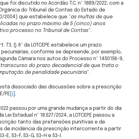
que foi discutido no Acórdão T.C. nº 1889/2022, com a
i Orgânica do Tribunal de Contas do Estado de
00/2004) que estabelece que “
as multas de que
plicadas no prazo máximo de 5 (cinco) anos
tivo processo no Tribunal de Contas
”.
rt. 73, § 6º da LOTCEPE estabelece um prazo
 pecuniárias, conforme se depreende, por exemplo,
 Segunda Câmara nos autos do Processo nº 1450156-9,
 transcurso do prazo decadencial de que trata o
 a imputação de penalidade pecuniária
”.
004 está dissociado das discussões sobre a prescrição
CE/PE
[i]
.
/2022 passou por uma grande mudança a partir do dia
 da Lei Estadual nº 18.527/2024, a LOTCEPE passou a
crição tanto das pretensões punitivas e de
e incidência da prescrição intercorrente a partir
3-E, 53-F, 53-G, 53-H e 53-I.