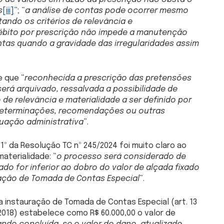
s
[iii]
”; “
a análise de contas pode ocorrer mesmo
ando os critérios de relevância e
ébito por prescrição não impede a manutenção
ntas quando a gravidade das irregularidades assim
e que “
reconhecida a prescrição das pretensões
erá arquivado, ressalvada a possibilidade de
de relevância e materialidade a ser definido por
determinações, recomendações ou outras
tuação administrativa
”.
 1º da Resolução TC nº 245/2024 foi muito claro ao
aterialidade: “
o processo será considerado de
do for inferior ao dobro do valor de alçada fixado
ação de Tomada de Contas Especial
”.
a instauração de Tomada de Contas Especial (art. 13
2018) estabelece como R$ 60.000,00 o valor de