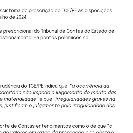
ssistema de prescrição do TCE/PE as disposições
ulho de 2024.
e prescricional do Tribunal de Contas do Estado de
uestionamento: Há pontos polêmicos no
prudência do TCE/PE indica que “
a ocorrência da
sarcitória não impede o julgamento do mérito das
 e materialidade
” e que “
irregularidades graves na
 justificam o julgamento pela irregularidade das
l Corte de Contas entendimentos como o de que “
o
 de valores em razão da prescrição não obsta o