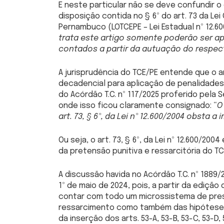
E neste particular não se deve confundir o 
disposição contida no § 6º do art. 73 da Le
Pernambuco (LOTCEPE – Lei Estadual nº 12.6
trata este artigo somente poderão ser a
contados a partir da autuação do respec
A jurisprudência do TCE/PE entende que o a
decadencial para aplicação de penalidades
do Acórdão T.C. nº 117/2025 proferido pela
onde isso ficou claramente consignado: “
O
art. 73, § 6º, da Lei nº 12.600/2004 obsta
Ou seja, o art. 73, § 6º, da Lei nº 12.600/2
da pretensão punitiva e ressarcitória do T
A discussão havida no Acórdão T.C. nº 1889
1º de maio de 2024, pois, a partir da edição
contar com todo um microssistema de pres
ressarcimento como também das hipóteses d
da inserção dos arts. 53-A, 53-B, 53-C, 53-D, 5