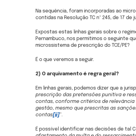
Na sequência, foram incorporadas ao micro
contidas na Resolução TC nº 245, de 17 de j
Expostas estas linhas gerais sobre o regim
Pernambuco, nos permitimos o seguinte q
microssistema de prescrição do TCE/PE?
É o que veremos a seguir.
2) O arquivamento é regra geral?
Em linhas gerais, podemos dizer que a juris
prescrição das pretensões punitiva e res
contas, conforme critérios de relevância
gestão, mesmo que prescritas as sanções,
contas
[ii]
”.
É possível identificar nas decisões de ta
afastamento da multa e do ressarcimento