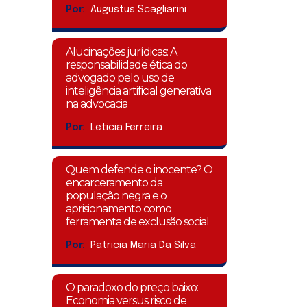
Por:
Augustus Scagliarini
Alucinações jurídicas: A
responsabilidade ética do
advogado pelo uso de
inteligência artificial generativa
na advocacia
Por:
Leticia Ferreira
Quem defende o inocente? O
encarceramento da
população negra e o
aprisionamento como
ferramenta de exclusão social
Por:
Patricia Maria Da Silva
O paradoxo do preço baixo:
Economia versus risco de