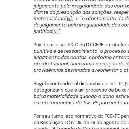
julgamento pela irregularidade das conta
diante da prescrição das sanções, respeit
materialidade
[iv]
” e “
o afastamento do d
do julgamento pela irregularidade das co
justifica
[v]
”.
Pois bem, o art. 53-G da LOTCEPE estabelec
punitiva e de ressarcimento, o processo s
julgamento das contas, conforme critério 
ato do Tribunal, bem como a adoção de 
providências destinadas a reorientar a a
Regulamentando tal dispositivo, o art. 13, §
categorizar o que é um processo de baixa m
baixa materialidade quando o dano estima
em ato normativo do TCE-PE para instaur
Por seu turno, ato normativo do TCE-PE par
da Resolução TC nº 36, de 29 de agosto de 