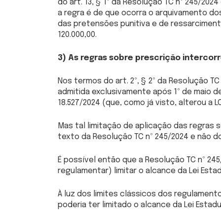
do art. 13, § 1º da Resolução TC nº 245/202
a regra é de que ocorra o arquivamento d
das pretensões punitiva e de ressarcimento
120.000,00.
3) As regras sobre prescrição interco
Nos termos do art. 2º, § 2º da Resolução TC
admitida exclusivamente após 1º de maio de
18.527/2024 (que, como já visto, alterou a L
Mas tal limitação de aplicação das regras
texto da Resolução TC nº 245/2024 e não do 
É possível então que a Resolução TC nº 245
regulamentar) limitar o alcance da Lei Estad
À luz dos limites clássicos dos regulamento
poderia ter limitado o alcance da Lei Estadu