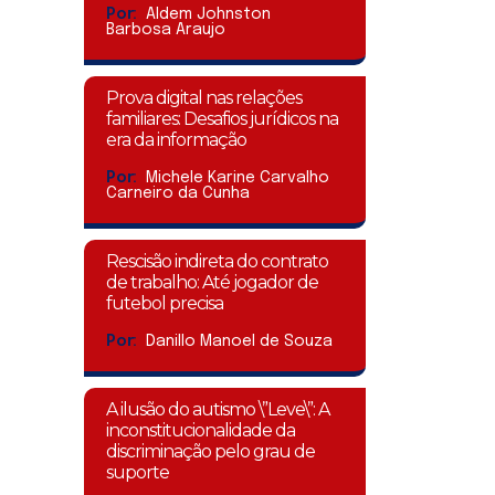
Por:
Aldem Johnston
Barbosa Araujo
Prova digital nas relações
familiares: Desafios jurídicos na
era da informação
Por:
Michele Karine Carvalho
Carneiro da Cunha
Rescisão indireta do contrato
de trabalho: Até jogador de
futebol precisa
Por:
Danillo Manoel de Souza
A ilusão do autismo \”Leve\”: A
inconstitucionalidade da
discriminação pelo grau de
suporte