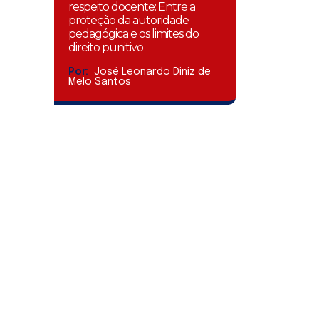
respeito docente: Entre a
proteção da autoridade
pedagógica e os limites do
direito punitivo
Por:
José Leonardo Diniz de
Melo Santos