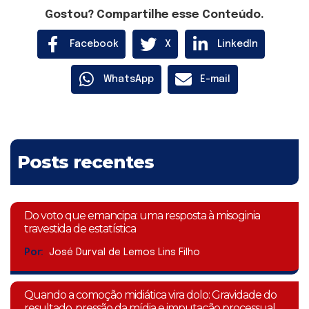
Gostou? Compartilhe esse Conteúdo.
Facebook
X
LinkedIn
WhatsApp
E-mail
Posts recentes
Do voto que emancipa: uma resposta à misoginia
travestida de estatística
Por:
José Durval de Lemos Lins Filho
Quando a comoção midiática vira dolo: Gravidade do
resultado, pressão da mídia e imputação processual