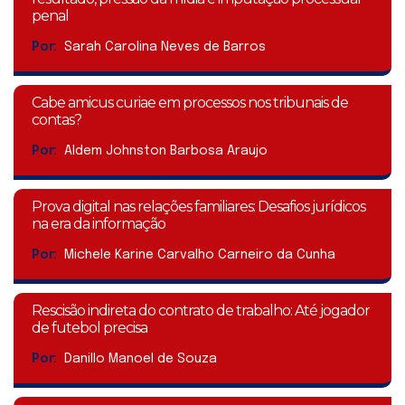
penal
Por:
Sarah Carolina Neves de Barros
Cabe amicus curiae em processos nos tribunais de
contas?
Por:
Aldem Johnston Barbosa Araujo
Prova digital nas relações familiares: Desafios jurídicos
na era da informação
Por:
Michele Karine Carvalho Carneiro da Cunha
Rescisão indireta do contrato de trabalho: Até jogador
de futebol precisa
Por:
Danillo Manoel de Souza