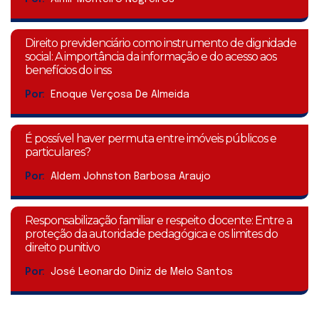
Direito previdenciário como instrumento de dignidade
social: A importância da informação e do acesso aos
benefícios do inss
Por:
Enoque Verçosa De Almeida
É possível haver permuta entre imóveis públicos e
particulares?
Por:
Aldem Johnston Barbosa Araujo
Responsabilização familiar e respeito docente: Entre a
proteção da autoridade pedagógica e os limites do
direito punitivo
Por:
José Leonardo Diniz de Melo Santos