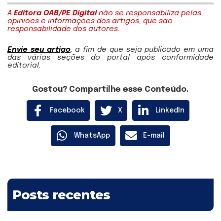
A
Editora OAB/PE Digital
não se responsabiliza pelas
opiniões e informações dos artigos, que são
responsabilidade dos autores.
Envie seu artigo
, a fim de que seja publicado em uma
das várias seções do portal após conformidade
editorial.
Gostou? Compartilhe esse Conteúdo.
Facebook
X
LinkedIn
WhatsApp
E-mail
Posts recentes