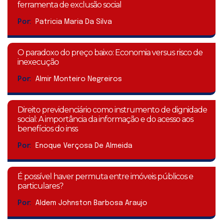
ferramenta de exclusão social
Por:
Patricia Maria Da Silva
O paradoxo do preço baixo: Economia versus risco de
inexecução
Por:
Almir Monteiro Negreiros
Direito previdenciário como instrumento de dignidade
social: A importância da informação e do acesso aos
benefícios do inss
Por:
Enoque Verçosa De Almeida
É possível haver permuta entre imóveis públicos e
particulares?
Por:
Aldem Johnston Barbosa Araujo