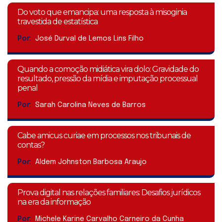
Do voto que emancipa: uma resposta à misoginia
travestida de estatística
Por:
José Durval de Lemos Lins Filho
Quando a comoção midiática vira dolo: Gravidade do
resultado, pressão da mídia e imputação processual
penal
Por:
Sarah Carolina Neves de Barros
Cabe amicus curiae em processos nos tribunais de
contas?
Por:
Aldem Johnston Barbosa Araujo
Prova digital nas relações familiares: Desafios jurídicos
na era da informação
Por:
Michele Karine Carvalho Carneiro da Cunha