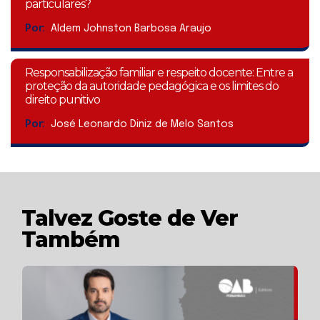
particulares?
Por:
Aldem Johnston Barbosa Araujo
Responsabilização familiar e respeito docente: Entre a
proteção da autoridade pedagógica e os limites do
direito punitivo
Por:
José Leonardo Diniz de Melo Santos
Talvez Goste de Ver
Também