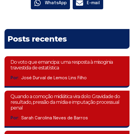
WhatsApp
E-mail
Posts recentes
Do voto que emancipa: uma resposta à misoginia
travestida de estatística
Por:
José Durval de Lemos Lins Filho
Quando a comoção midiática vira dolo: Gravidade do
resultado, pressão da mídia e imputação processual
penal
Por:
Sarah Carolina Neves de Barros