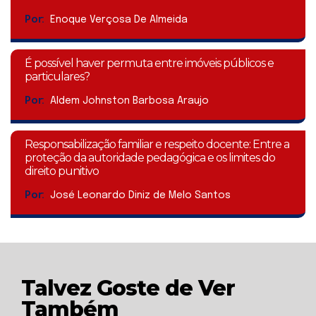
Por:
Enoque Verçosa De Almeida
É possível haver permuta entre imóveis públicos e
particulares?
Por:
Aldem Johnston Barbosa Araujo
Responsabilização familiar e respeito docente: Entre a
proteção da autoridade pedagógica e os limites do
direito punitivo
Por:
José Leonardo Diniz de Melo Santos
Talvez Goste de Ver
Também