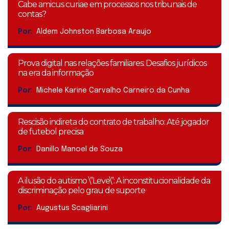
Cabe amicus curiae em processos nos tribunais de
contas?
Por:
Aldem Johnston Barbosa Araujo
Prova digital nas relações familiares: Desafios jurídicos
na era da informação
Por:
Michele Karine Carvalho Carneiro da Cunha
Rescisão indireta do contrato de trabalho: Até jogador
de futebol precisa
Por:
Danillo Manoel de Souza
A ilusão do autismo \”Leve\”: A inconstitucionalidade da
discriminação pelo grau de suporte
Por:
Augustus Scagliarini