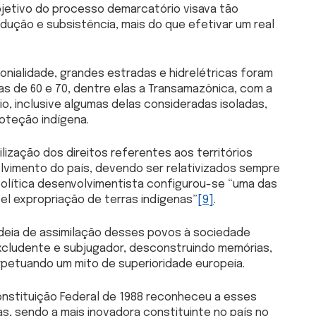
jetivo do processo demarcatório visava tão
ução e subsistência, mais do que efetivar um real
nialidade, grandes estradas e hidrelétricas foram
s de 60 e 70, dentre elas a Transamazônica, com a
io, inclusive algumas delas consideradas isoladas,
oteção indígena.
lização dos direitos referentes aos territórios
lvimento do país, devendo ser relativizados sempre
política desenvolvimentista configurou-se “uma das
vel expropriação de terras indígenas”
[9]
.
deia de assimilação desses povos à sociedade
, excludente e subjugador, desconstruindo memórias,
erpetuando um mito de superioridade europeia.
 Constituição Federal de 1988 reconheceu a esses
, sendo a mais inovadora constituinte no país no