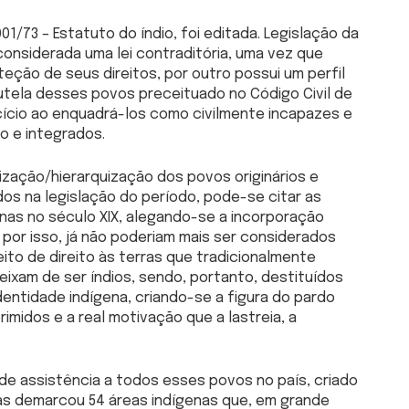
1/73 – Estatuto do índio, foi editada. Legislação da
considerada uma lei contraditória, uma vez que
eção de seus direitos, por outro possui um perfil
tela desses povos preceituado no Código Civil de
cício ao enquadrá-los como civilmente incapazes e
ão e integrados.
ização/hierarquização dos povos originários e
dos na legislação do período, pode-se citar as
as no século XIX, alegando-se a incorporação
 por isso, já não poderiam mais ser considerados
to de direito às terras que tradicionalmente
ixam de ser índios, sendo, portanto, destituídos
dentidade indígena, criando-se a figura do pardo
rimidos e a real motivação que a lastreia, a
 de assistência a todos esses povos no país, criado
as demarcou 54 áreas indígenas que, em grande