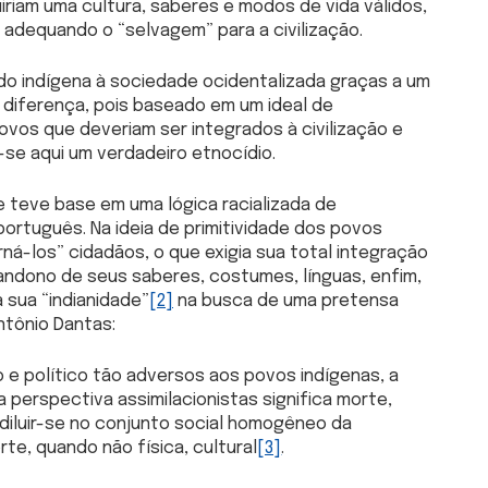
iriam uma cultura, saberes e modos de vida válidos,
 adequando o “selvagem” para a civilização.
do indígena à sociedade ocidentalizada graças a um
à diferença, pois baseado em um ideal de
os que deveriam ser integrados à civilização e
-se aqui um verdadeiro etnocídio.
e teve base em uma lógica racializada de
ortuguês. Na ideia de primitividade dos povos
rná-los” cidadãos, o que exigia sua total integração
andono de seus saberes, costumes, línguas, enfim,
a sua “indianidade”
[2]
na busca de uma pretensa
ntônio Dantas:
 e político tão adversos aos povos indígenas, a
a perspectiva assimilacionistas significa morte,
diluir-se no conjunto social homogêneo da
te, quando não física, cultural
[3]
.