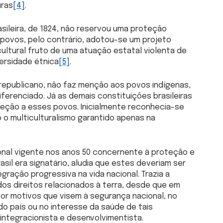
uras
[4]
.
asileira, de 1824, não reservou uma proteção
 povos, pelo contrário, adotou-se um projeto
ultural fruto de uma atuação estatal violenta de
ersidade étnica
[5]
.
o republicano, não faz menção aos povos indígenas,
ferenciado. Já as demais constituições brasileiras
eção a esses povos. Inicialmente reconhecia-se
o o multiculturalismo garantido apenas na
ional vigente nos anos 50 concernente à proteção e
asil era signatário, aludia que estes deveriam ser
ração progressiva na vida nacional. Trazia a
 dos direitos relacionados à terra, desde que em
por motivos que visem à segurança nacional, no
o país ou no interesse da saúde de tais
 integracionista e desenvolvimentista.