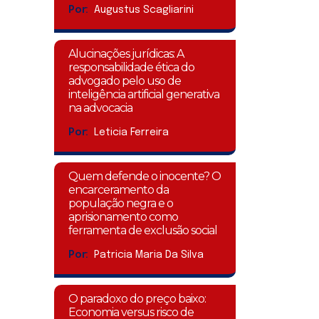
Por:
Augustus Scagliarini
Alucinações jurídicas: A
responsabilidade ética do
advogado pelo uso de
inteligência artificial generativa
na advocacia
Por:
Leticia Ferreira
Quem defende o inocente? O
encarceramento da
população negra e o
aprisionamento como
ferramenta de exclusão social
Por:
Patricia Maria Da Silva
O paradoxo do preço baixo:
Economia versus risco de