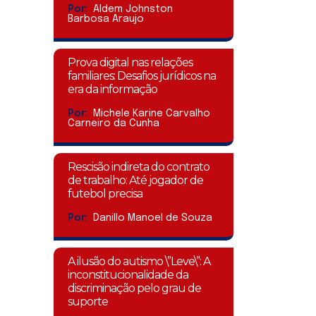
Por:
Aldem Johnston
Barbosa Araujo
Prova digital nas relações
familiares: Desafios jurídicos na
era da informação
Por:
Michele Karine Carvalho
Carneiro da Cunha
Rescisão indireta do contrato
de trabalho: Até jogador de
futebol precisa
Por:
Danillo Manoel de Souza
A ilusão do autismo \”Leve\”: A
inconstitucionalidade da
discriminação pelo grau de
suporte