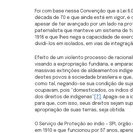
Foi com base nessa Convenção que a Lei 6.00
década de 70 e que ainda está em vigor, é 
apesar de ter avançado por um lado na prot
paternalista que manteve um sistema de tu
1916 e que lhes nega a capacidade de exer
dividi-los em isolados, em vias de integraç
Efeito de um violento processo de racional
visando a expropriação fundiária, e ampara
massivas extinções de aldeamentos indígen
destes povos à sociedade brasileira e que,
como tal, negando-se sua condição de sujei
ocupavam, pois “domesticados, os índios de
dos direitos de indígenas”
[7]
. Apaga-se a i
para que, com isso, seus direitos sejam sup
apropriação de suas terras, seja obtida.
O Serviço de Proteção ao índio – SPI, órgão
em 1910 e que funcionou por 57 anos, apen