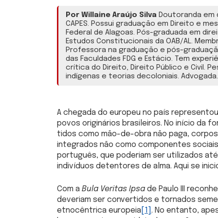
Por Willaine Araújo Silva
Doutoranda em d
CAPES. Possui graduação em Direito e mes
Federal de Alagoas. Pós-graduada em direi
Estudos Constitucionais da OAB/AL. Membr
Professora na graduação e pós-graduaçã
das Faculdades FDG e Estácio. Tem experiê
crítica do Direito, Direito Público e Civil.
indígenas e teorias decoloniais. Advogada.
A chegada do europeu no país representou u
povos originários brasileiros. No início d
tidos como mão-de-obra não paga, corpos 
integrados não como componentes sociais,
português, que poderiam ser utilizados até
indivíduos detentores de alma. Aqui se inici
Com a
Bula Veritas Ipsa
de Paulo III recon
deveriam ser convertidos e tornados seme
etnocêntrica europeia
[1]
. No entanto, ap