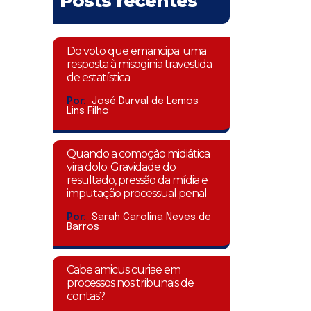
Posts recentes
Do voto que emancipa: uma
resposta à misoginia travestida
de estatística
Por:
José Durval de Lemos
Lins Filho
Quando a comoção midiática
vira dolo: Gravidade do
resultado, pressão da mídia e
imputação processual penal
Por:
Sarah Carolina Neves de
Barros
Cabe amicus curiae em
processos nos tribunais de
contas?