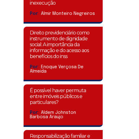
inexecução
Por:
Almir Monteiro Negreiros
Direito previdenciário como
instrumento de dignidade
social: A importância da
informação e do acesso aos
benefícios do inss
Por:
Enoque Verçosa De
Almeida
É possível haver permuta
entre imóveis públicos e
particulares?
Por:
Aldem Johnston
Barbosa Araujo
Responsabilização familiar e