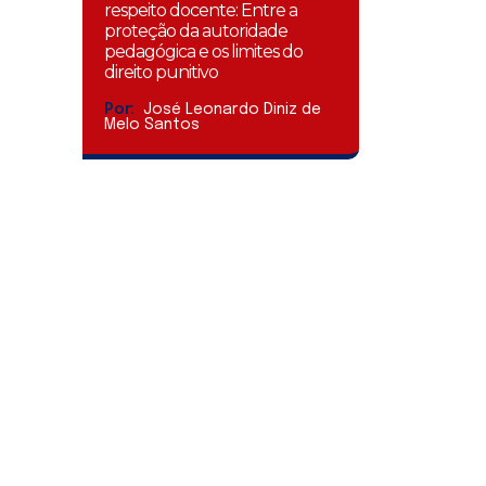
respeito docente: Entre a
proteção da autoridade
pedagógica e os limites do
direito punitivo
Por:
José Leonardo Diniz de
Melo Santos