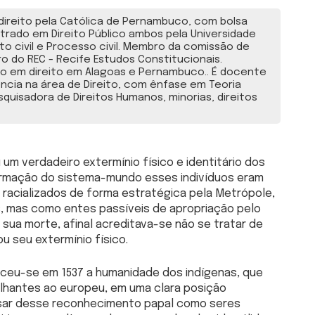
ireito pela Católica de Pernambuco, com bolsa
trado em Direito Público ambos pela Universidade
to civil e Processo civil. Membro da comissão de
o do REC - Recife Estudos Constitucionais.
o em direito em Alagoas e Pernambuco.. É docente
ncia na área de Direito, com ênfase em Teoria
 Pesquisadora de Direitos Humanos, minorias, direitos
m verdadeiro extermínio físico e identitário dos
a formação do sistema-mundo esses indivíduos eram
racializados de forma estratégica pela Metrópole,
 mas como entes passíveis de apropriação pelo
 sua morte, afinal acreditava-se não se tratar de
ou seu extermínio físico.
heceu-se em 1537 a humanidade dos indígenas, que
lhantes ao europeu, em uma clara posição
esar desse reconhecimento papal como seres