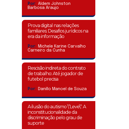
Por:
Aldem Johnston
Barbosa Araujo
Prova digital nas relações
familiares: Desafios jurídicos na
era da informação
Por:
Michele Karine Carvalho
Carneiro da Cunha
Rescisão indireta do contrato
de trabalho: Até jogador de
futebol precisa
Por:
Danillo Manoel de Souza
A ilusão do autismo \”Leve\”: A
inconstitucionalidade da
discriminação pelo grau de
suporte