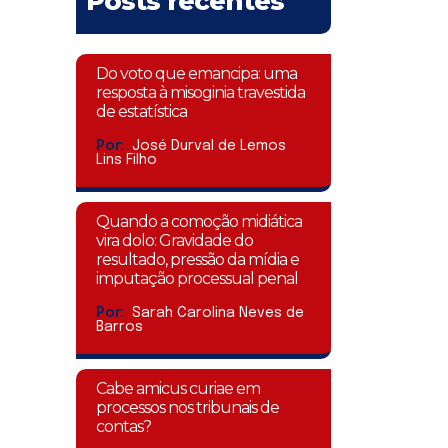
Posts recentes
Do voto que emancipa: uma
resposta à misoginia travestida
de estatística
Por:
José Durval de Lemos
Lins Filho
Quando a comoção midiática
vira dolo: Gravidade do
resultado, pressão da mídia e
imputação processual penal
Por:
Sarah Carolina Neves de
Barros
Cabe amicus curiae em
processos nos tribunais de
contas?