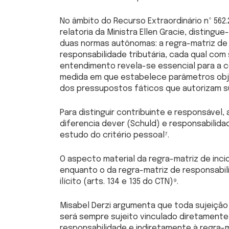
No âmbito do Recurso Extraordinário nº 562
relatoria da Ministra Ellen Gracie, disting
duas normas autônomas: a regra-matriz de i
responsabilidade tributária, cada qual com 
entendimento revela-se essencial para a c
medida em que estabelece parâmetros objet
dos pressupostos fáticos que autorizam s
Para distinguir contribuinte e responsável, 
diferencia dever (Schuld) e responsabilidade
estudo do critério pessoal⁷.
O aspecto material da regra-matriz de incid
enquanto o da regra-matriz de responsabil
ilícito (arts. 134 e 135 do CTN)⁹.
Misabel Derzi argumenta que toda sujeição 
será sempre sujeito vinculado diretamente
responsabilidade e indiretamente à regra-ma