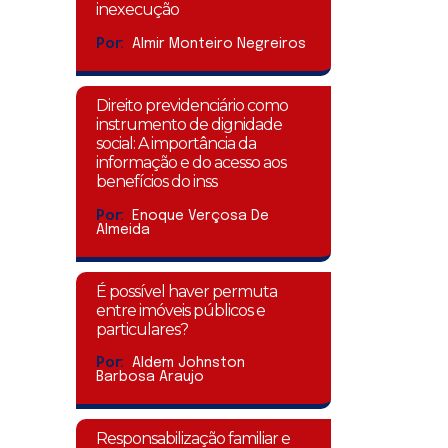
inexecução
Por:
Almir Monteiro Negreiros
Direito previdenciário como
instrumento de dignidade
social: A importância da
informação e do acesso aos
benefícios do inss
Por:
Enoque Verçosa De
Almeida
É possível haver permuta
entre imóveis públicos e
particulares?
Por:
Aldem Johnston
Barbosa Araujo
Responsabilização familiar e