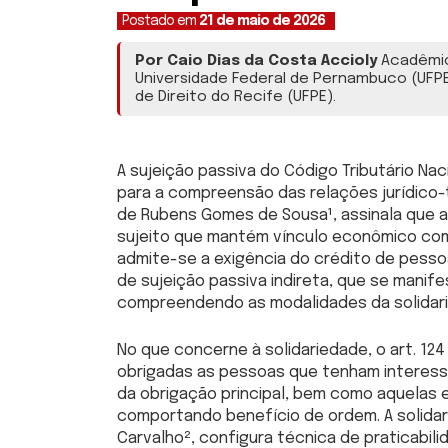
Postado em
21 de maio de 2026
Por Caio Dias da Costa Accioly
Acadêmico
Universidade Federal de Pernambuco (UFPE)
de Direito do Recife (UFPE).
A sujeição passiva do Código Tributário N
para a compreensão das relações jurídico-t
de Rubens Gomes de Sousa¹, assinala que a 
sujeito que mantém vínculo econômico com 
admite-se a exigência do crédito de pesso
de sujeição passiva indireta, que se manif
compreendendo as modalidades da solidari
No que concerne à solidariedade, o art. 12
obrigadas as pessoas que tenham interess
da obrigação principal, bem como aquelas 
comportando benefício de ordem. A solidari
Carvalho², configura técnica de praticabili