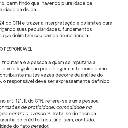
rio, permitindo que, havendo pluralidade de
lidade da dívida.
124 do CTN e trazer a interpretação e os limites para
estigando suas peculiaridades, fundamentos
s que delimitam seu campo de incidência.
 DO RESPONSÁVEL
tributária é a pessoa a quem se imputaria a
a, pois a legislação pode eleger um terceiro como
ontribuinte muitas vezes decorre da análise do
o, o responsável deve ser expressamente definido
no art. 121, II, do CTN, refere-se a uma pessoa
or razões de praticidade, comodidade na
eção contra a evasão”
⁴. Trata-se de técnica
garantia do crédito tributário, sem, contudo,
idade do fato gerador.