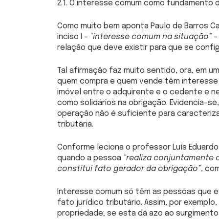
2.1. O interesse comum como fundamento d
Como muito bem aponta Paulo de Barros Car
inciso I –
“interesse comum na situação”
–
relação que deve existir para que se confi
Tal afirmação faz muito sentido, ora, em 
quem compra e quem vende têm interesse
imóvel entre o adquirente e o cedente e ne
como solidários na obrigação. Evidencia-se
operação não é suficiente para caracteriz
tributária.
Conforme leciona o professor Luís Eduard
quando a pessoa
“realiza conjuntamente 
constitui fato gerador da obrigação”
, co
Interesse comum só têm as pessoas que es
fato jurídico tributário. Assim, por exemp
propriedade; se esta dá azo ao surgimento 