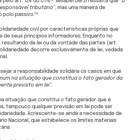
a pelo art. 124 do CTN¹². Misabel Derzi ressalta que
“a
esponsável tributário”
, mas uma maneira de
o polo passivo.¹³
olidariedade civil por características próprias que
 e de seus princípios informadores. Enquanto no
, resultando da lei ou da vontade das partes (art.
a solidariedade decorre exclusivamente de lei, vedada
nal.
sejar a responsabilidade solidária os casos em que
mum na situação que constitua o fato gerador da
ente previsto em lei”
.
na situação que constitui o fato gerador que é
ia, tampouco qualquer previsão em lei pode ser
lidariedade. Acrescente-se ainda a necessidade de
rio Nacional, que estabelece os limites materiais
ária.