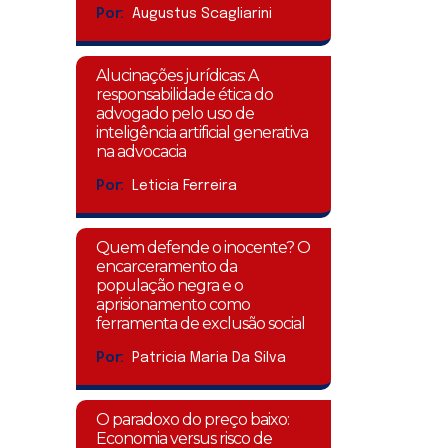
Por:
Augustus Scagliarini
Alucinações jurídicas: A
responsabilidade ética do
advogado pelo uso de
inteligência artificial generativa
na advocacia
Por:
Leticia Ferreira
Quem defende o inocente? O
encarceramento da
população negra e o
aprisionamento como
ferramenta de exclusão social
Por:
Patricia Maria Da Silva
O paradoxo do preço baixo:
Economia versus risco de