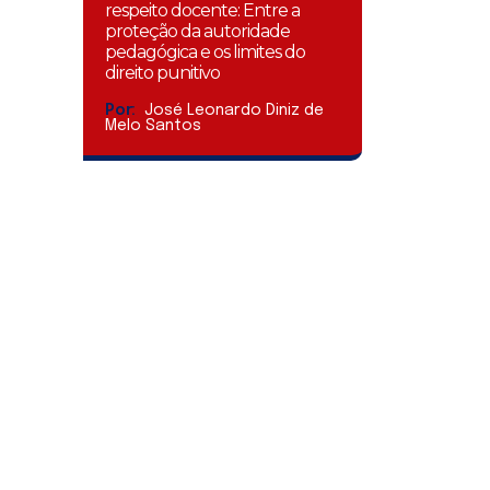
respeito docente: Entre a
proteção da autoridade
pedagógica e os limites do
direito punitivo
Por:
José Leonardo Diniz de
Melo Santos