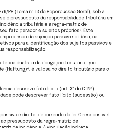
.276/PR (Tema nº 13 de Repercussão Geral), sob a
ue-se o pressuposto da responsabilidade tributária em
ncidência tributária e a regra-matriz de
seu fato gerador e sujeitos próprios⁵. Este
ompreensão da sujeição passiva solidária, na
ivos para a identificação dos sujeitos passivos e
ua responsabilização.
a teoria dualista da obrigação tributária, que
 (Haftung)⁶, é valiosa no direito tributário para o
ência descreve fato lícito (art. 3º do CTN⁸),
idade pode descrever fato lícito (sucessão) ou
passiva é direta, decorrendo da lei. O responsável
 ao pressuposto da regra-matriz de
triz de incidência. A vinculação indireta,