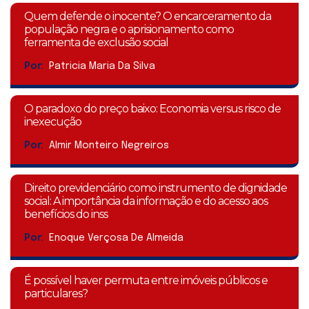
Quem defende o inocente? O encarceramento da
população negra e o aprisionamento como
ferramenta de exclusão social
Por:
Patricia Maria Da Silva
O paradoxo do preço baixo: Economia versus risco de
inexecução
Por:
Almir Monteiro Negreiros
Direito previdenciário como instrumento de dignidade
social: A importância da informação e do acesso aos
benefícios do inss
Por:
Enoque Verçosa De Almeida
É possível haver permuta entre imóveis públicos e
particulares?