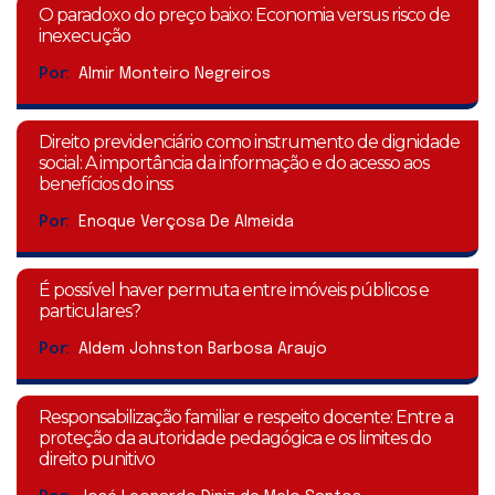
O paradoxo do preço baixo: Economia versus risco de
inexecução
Por:
Almir Monteiro Negreiros
Direito previdenciário como instrumento de dignidade
social: A importância da informação e do acesso aos
benefícios do inss
Por:
Enoque Verçosa De Almeida
É possível haver permuta entre imóveis públicos e
particulares?
Por:
Aldem Johnston Barbosa Araujo
Responsabilização familiar e respeito docente: Entre a
proteção da autoridade pedagógica e os limites do
direito punitivo