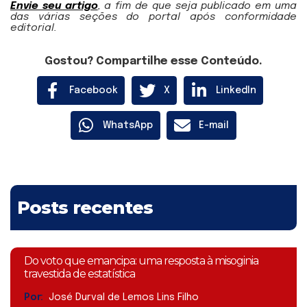
Envie seu artigo
, a fim de que seja publicado em uma
das várias seções do portal após conformidade
editorial.
Gostou? Compartilhe esse Conteúdo.
Facebook
X
LinkedIn
WhatsApp
E-mail
Posts recentes
Do voto que emancipa: uma resposta à misoginia
travestida de estatística
Por:
José Durval de Lemos Lins Filho