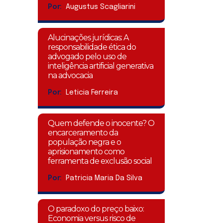
Por:
Augustus Scagliarini
Alucinações jurídicas: A
responsabilidade ética do
advogado pelo uso de
inteligência artificial generativa
na advocacia
Por:
Leticia Ferreira
Quem defende o inocente? O
encarceramento da
população negra e o
aprisionamento como
ferramenta de exclusão social
Por:
Patricia Maria Da Silva
O paradoxo do preço baixo:
Economia versus risco de