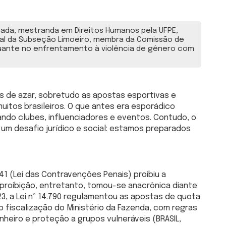
da, mestranda em Direitos Humanos pela UFPE,
ial da Subseção Limoeiro, membra da Comissão de
uante no enfrentamento à violência de gênero com
s de azar, sobretudo as apostas esportivas e
muitos brasileiros. O que antes era esporádico
nando clubes, influenciadores e eventos. Contudo, o
m desafio jurídico e social: estamos preparados
41 (Lei das Contravenções Penais) proibiu a
a proibição, entretanto, tomou-se anacrônica diante
23, a Lei nº 14.790 regulamentou as apostas de quota
b fiscalização do Ministério da Fazenda, com regras
heiro e proteção a grupos vulneráveis (BRASIL,