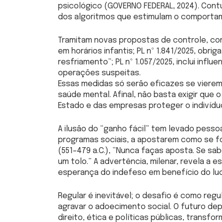
psicológico (GOVERNO FEDERAL, 2024). Cont
dos algoritmos que estimulam o comportame
Tramitam novas propostas de controle, como
em horários infantis; PL nº 1.841/2025, ob
resfriamento”; PL nº 1.057/2025, inclui inf
operações suspeitas.
Essas medidas só serão eficazes se vierem
saúde mental. Afinal, não basta exigir que
Estado e das empresas proteger o indivíduo
A ilusão do “ganho fácil” tem levado pessoa
programas sociais, a apostarem como se f
(551–479 a.C.), “Nunca faças aposta. Se sa
um tolo.” A advertência, milenar, revela a 
esperança do indefeso em benefício do luc
Regular é inevitável; o desafio é como regul
agravar o adoecimento social. O futuro de
direito, ética e políticas públicas, transf