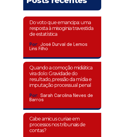
Posts recentes
Do voto que emancipa: uma
resposta à misoginia travestida
de estatística
Por:
José Durval de Lemos
Lins Filho
Quando a comoção midiática
vira dolo: Gravidade do
resultado, pressão da mídia e
imputação processual penal
Por:
Sarah Carolina Neves de
Barros
Cabe amicus curiae em
processos nos tribunais de
contas?