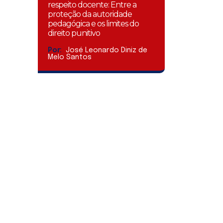
respeito docente: Entre a
proteção da autoridade
pedagógica e os limites do
direito punitivo
Por:
José Leonardo Diniz de
Melo Santos