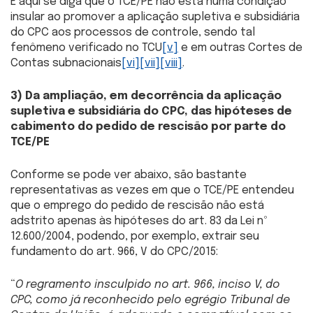
E aqui se diga que o TCE/PE não está numa condição
insular ao promover a aplicação supletiva e subsidiária
do CPC aos processos de controle, sendo tal
fenômeno verificado no TCU
[v]
e em outras Cortes de
Contas subnacionais
[vi]
[vii]
[viii]
.
3) Da
ampliação, em decorrência da aplicação
supletiva e subsidiária do CPC, das hipóteses de
cabimento do pedido de rescisão por parte do
TCE/PE
Conforme se pode ver abaixo, são bastante
representativas as vezes em que o TCE/PE entendeu
que o emprego do pedido de rescisão não está
adstrito apenas às hipóteses do art. 83 da Lei nº
12.600/2004, podendo, por exemplo, extrair seu
fundamento do art. 966, V do CPC/2015:
“
O regramento insculpido no art. 966, inciso V, do
CPC, como já reconhecido pelo egrégio Tribunal de