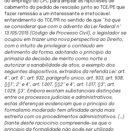
do emprego do CPC para ampliar as hipóteses de
cabimento do pedido de rescisão junto ao TCE/PE que
fazer remissão a um interessante e irretocável
entendimento do TCE/PR no sentido de que “
há que
se considerar que com o advento da Lei Federal nº
13.105/2015 (Código de Processo Civil), o legislador se
ocupou em trazer uma nova perspectiva ao Direito,
com o intuito de privilegiar o conteúdo em
detrimento da forma, adotando o princípio da
primazia da decisão de mérito como norte a
autorizar a sanabilidade de atos, a exemplo dos
seguintes dispositivos, extraídos da referida Lei: art.
4º, art. 6º, art. 932, parágrafo único, art. 933, art. 938,
§§1º, 2º e 4º, art. 1.007, §§2º e 4º, art. 1.017, §3º, art.
1.029, §3º. Embora existam substanciais distinções
entre os processos judiciais e administrativos,
estas diferenças evidenciam que o princípio do
formalismo moderado tem afinidade ainda mais
estreita com os procedimentos administrativos. (…)
Diante deste raciocínio compreende-se que o
princípio da formalidade não pode ser utilizado