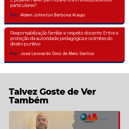
particulares?
Por:
Aldem Johnston Barbosa Araujo
Responsabilização familiar e respeito docente: Entre a
proteção da autoridade pedagógica e os limites do
direito punitivo
Por:
José Leonardo Diniz de Melo Santos
Talvez Goste de Ver
Também