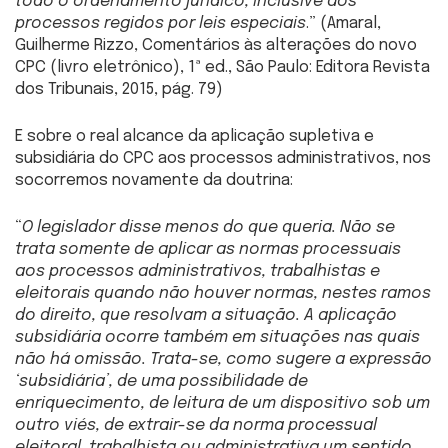
todo o ordenamento jurídico, inclusive aos
processos regidos por leis especiais
.” (Amaral,
Guilherme Rizzo, Comentários às alterações do novo
CPC (livro eletrônico), 1ª ed., São Paulo: Editora Revista
dos Tribunais, 2015, pág. 79)
E sobre o real alcance da aplicação supletiva e
subsidiária do CPC aos processos administrativos, nos
socorremos novamente da doutrina:
“
O legislador disse menos do que queria. Não se
trata somente de aplicar as normas processuais
aos processos administrativos, trabalhistas e
eleitorais
quando não houver normas
, nestes ramos
do direito, que resolvam a situação. A aplicação
subsidiária ocorre também em situações nas quais
não há omissão. Trata-se, como sugere a expressão
‘subsidiária’, de uma possibilidade de
enriquecimento, de leitura de um dispositivo sob um
outro viés, de extrair-se da norma processual
eleitoral, trabalhista ou administrativa um sentido