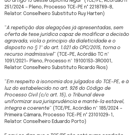
do artigo 15 desse diploma legal
” (TCE/PE, Acórdão nº
251/2024 – Pleno, Processo TCE-PE n° 2218769-8,
Relator: Conselheiro Substituto Ruy Harten)
“
A repetição das alegações já apresentadas, sem
oferta de tese jurídica capaz de modificar a decisão
agravada, viola o princípio da dialeticidade e o
disposto no § 1º do art. 1.021 do CPC/2015, torna o
recurso inadmissível
” (TCE-PE, Acórdão TC nº
1091/2021– Pleno, Processo nº 19100153-3RO001,
Relator: Conselheiro Substituto Ricardo Rios)
“
Em respeito à isonomia dos julgados do TCE-PE, e à
luz do estabelecido no art. 926 do Código de
Processo Civil (c/c art. 15), o Tribunal deve
uniformizar sua jurisprudência e mantê-la estável,
íntegra e coerente
” (TCE/PE, Acórdão nº 185/2024 –
Primeira Câmara, Processo TCE-PE n° 23101029-1,
Relator: Conselheiro Eduardo Porto)