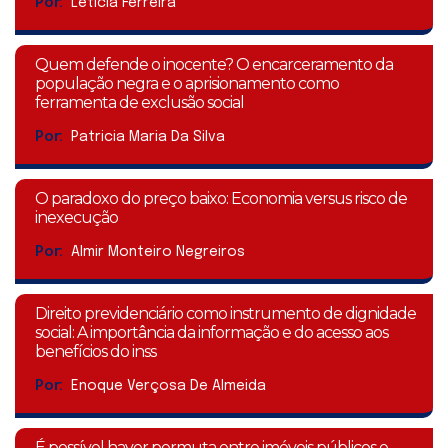
Por:
Leticia Ferreira
Quem defende o inocente? O encarceramento da
população negra e o aprisionamento como
ferramenta de exclusão social
Por:
Patricia Maria Da Silva
O paradoxo do preço baixo: Economia versus risco de
inexecução
Por:
Almir Monteiro Negreiros
Direito previdenciário como instrumento de dignidade
social: A importância da informação e do acesso aos
benefícios do inss
Por:
Enoque Verçosa De Almeida
É possível haver permuta entre imóveis públicos e