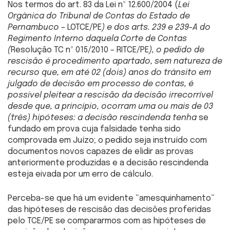
Nos termos do art. 83 da Lei nº 12.600/2004 (
Lei
Orgânica do Tribunal de Contas do Estado de
Pernambuco –
LOTCE/PE
) e dos arts. 239 e 239-A do
Regimento Interno daquela Corte de Contas
(
Resolução TC nº 015/2010 – RITCE/PE
), o pedido de
rescisão é procedimento apartado, sem natureza de
recurso que, em até 02 (dois) anos do trânsito em
julgado de decisão em processo de contas, é
possível pleitear a rescisão da decisão irrecorrível
desde que, a princípio, ocorram uma ou mais de 03
(três) hipóteses: a decisão rescindenda tenha
se
fundado em prova cuja falsidade tenha sido
comprovada em Juízo; o pedido seja instruído com
documentos novos capazes de elidir as provas
anteriormente produzidas e a decisão rescindenda
esteja eivada por um erro de cálculo.
Perceba-se que há um evidente “amesquinhamento”
das hipóteses de rescisão das decisões proferidas
pelo TCE/PE se compararmos com as hipóteses de