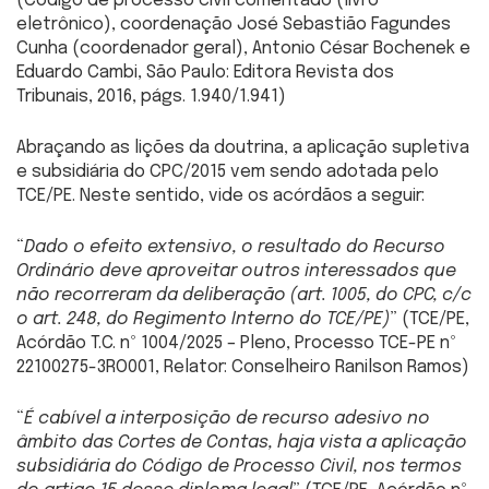
(Código de processo civil comentado (livro
eletrônico), coordenação José Sebastião Fagundes
Cunha (coordenador geral), Antonio César Bochenek e
Eduardo Cambi, São Paulo: Editora Revista dos
Tribunais, 2016, págs. 1.940/1.941)
Abraçando as lições da doutrina, a aplicação supletiva
e subsidiária do CPC/2015 vem sendo adotada pelo
TCE/PE. Neste sentido, vide os acórdãos a seguir:
“
Dado o efeito extensivo, o resultado do Recurso
Ordinário deve aproveitar outros interessados que
não recorreram da deliberação (art. 1005, do CPC, c/c
o art. 248, do Regimento Interno do TCE/PE)
” (TCE/PE,
Acórdão T.C. nº 1004/2025 – Pleno, Processo TCE-PE nº
22100275-3RO001, Relator: Conselheiro Ranilson Ramos)
“
É cabível a interposição de recurso adesivo no
âmbito das Cortes de Contas, haja vista a aplicação
subsidiária do Código de Processo Civil, nos termos