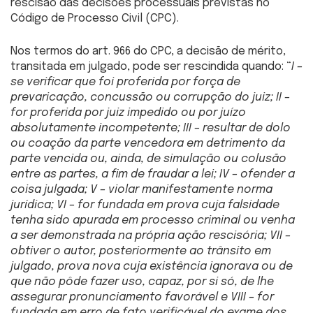
rescisão das decisões processuais previstas no
Código de Processo Civil (CPC).
Nos termos do art. 966 do CPC, a decisão de mérito,
transitada em julgado, pode ser rescindida quando: “
I –
se verificar que foi proferida por força de
prevaricação, concussão ou corrupção do juiz;
II –
for proferida por juiz impedido ou por juízo
absolutamente incompetente;
III – resultar de dolo
ou coação da parte vencedora em detrimento da
parte vencida ou, ainda, de simulação ou colusão
entre as partes, a fim de fraudar a lei;
IV – ofender a
coisa julgada;
V – violar manifestamente norma
jurídica;
VI – for fundada em prova cuja falsidade
tenha sido apurada em processo criminal ou venha
a ser demonstrada na própria ação rescisória;
VII –
obtiver o autor, posteriormente ao trânsito em
julgado, prova nova cuja existência ignorava ou de
que não pôde fazer uso, capaz, por si só, de lhe
assegurar pronunciamento favorável e
VIII – for
fundada em erro de fato verificável do exame dos