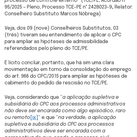
processo de controle externo
” (TCE/PE, Acórdão nº
95/2025 – Pleno, Processo TCE-PE n° 2428023-9
,
Relator:
Conselheiro Substituto Marcos Nóbrega)
Veja, dos 09 (nove) Conselheiros Substitutos, 03
(três) tiveram seu entendimento de aplicar o CPC
para ampliar as hipóteses de admissibilidade
referendados pelo pleno do TCE/PE.
É lícito concluir, portanto, que há sim uma clara
movimentação em torno da consolidação do emprego
do art. 966 do CPC/2015 para ampliar as hipóteses de
cabimento do pedido de rescisão no TCE/PE.
Veja, considerando que “
a aplicação supletiva e
subsidiária do CPC aos processos administrativos
não deve ser encarada como algo episódico, raro
ou remoto
[ix]
” e que “
na verdade, a aplicação
supletiva e subsidiária do CPC aos processos
administrativos deve ser encarada com a