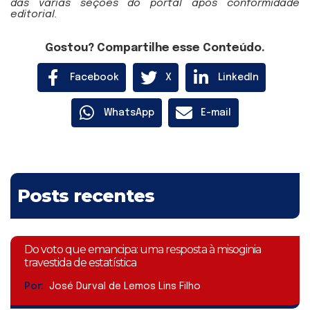
das várias seções do portal após conformidade
editorial.
Gostou? Compartilhe esse Conteúdo.
Facebook
X
LinkedIn
WhatsApp
E-mail
Posts recentes
Do voto que emancipa: uma resposta à misoginia
travestida de estatística
Por:
José Durval de Lemos Lins Filho