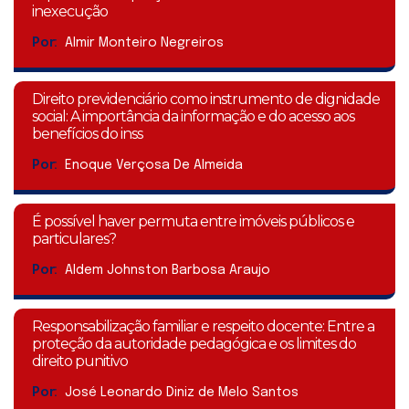
inexecução
Por:
Almir Monteiro Negreiros
Direito previdenciário como instrumento de dignidade
social: A importância da informação e do acesso aos
benefícios do inss
Por:
Enoque Verçosa De Almeida
É possível haver permuta entre imóveis públicos e
particulares?
Por:
Aldem Johnston Barbosa Araujo
Responsabilização familiar e respeito docente: Entre a
proteção da autoridade pedagógica e os limites do
direito punitivo
Por:
José Leonardo Diniz de Melo Santos