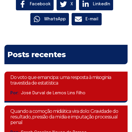
Facebook
X
LinkedIn
WhatsApp
E-mail
Posts recentes
Do voto que emancipa: uma resposta à misoginia
travestida de estatística
Por:
José Durval de Lemos Lins Filho
Quando a comoção midiática vira dolo: Gravidade do
resultado, pressão da mídia e imputação processual
penal