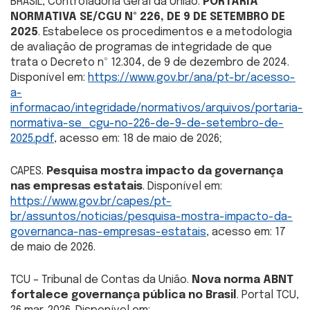
BRASIL, Controladoria Geral da União.
PORTARIA
NORMATIVA SE/CGU Nº 226, DE 9 DE SETEMBRO DE
2025
. Estabelece os procedimentos e a metodologia
de avaliação de programas de integridade de que
trata o Decreto nº 12.304, de 9 de dezembro de 2024.
Disponível em:
https://www.gov.br/ana/pt-br/acesso-
a-
informacao/integridade/normativos/arquivos/portaria-
normativa-se_cgu-no-226-de-9-de-setembro-de-
2025.pdf
, acesso em: 18 de maio de 2026;
CAPES.
Pesquisa mostra impacto da governança
nas empresas estatais
. Disponível em:
https://www.gov.br/capes/pt-
br/assuntos/noticias/pesquisa-mostra-impacto-da-
governanca-nas-empresas-estatais
, acesso em: 17
de maio de 2026.
TCU – Tribunal de Contas da União.
Nova norma ABNT
fortalece governança pública no Brasil
. Portal TCU,