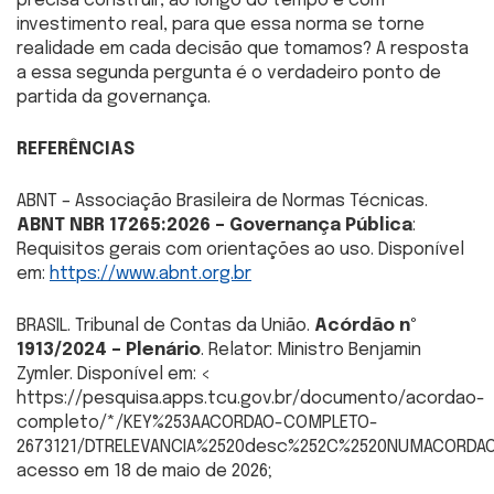
precisa construir, ao longo do tempo e com
investimento real, para que essa norma se torne
realidade em cada decisão que tomamos? A resposta
a essa segunda pergunta é o verdadeiro ponto de
partida da governança.
REFERÊNCIAS
ABNT – Associação Brasileira de Normas Técnicas.
ABNT NBR 17265:2026 – Governança Pública
:
Requisitos gerais com orientações ao uso. Disponível
em:
https://www.abnt.org.br
BRASIL. Tribunal de Contas da União.
Acórdão nº
1913/2024 – Plenário
. Relator: Ministro Benjamin
Zymler. Disponível em: <
https://pesquisa.apps.tcu.gov.br/documento/acordao-
completo/*/KEY%253AACORDAO-COMPLETO-
2673121/DTRELEVANCIA%2520desc%252C%2520NUMACORDAO
acesso em 18 de maio de 2026;