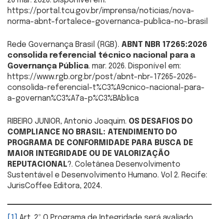
26 mar. 2026. Disponível em:
https://portal.tcu.gov.br/imprensa/noticias/nova-
norma-abnt-fortalece-governanca-publica-no-brasil
Rede Governança Brasil (RGB).
ABNT NBR 17265:2026
consolida referencial técnico nacional para a
Governança Pública
. mar. 2026. Disponível em:
https://www.rgb.org.br/post/abnt-nbr-17265-2026-
consolida-referencial-t%C3%A9cnico-nacional-para-
a-governan%C3%A7a-p%C3%BAblica
RIBEIRO JUNIOR, Antonio Joaquim.
OS DESAFIOS DO
COMPLIANCE NO BRASIL: ATENDIMENTO DO
PROGRAMA DE CONFORMIDADE PARA BUSCA DE
MAIOR INTEGRIDADE OU DE VALORIZAÇÃO
REPUTACIONAL
?. Coletânea Desenvolvimento
Sustentável e Desenvolvimento Humano. Vol 2. Recife:
JurisCoffee Editora, 2024.
[1]
Art. 2º O Programa de Integridade será avaliado,