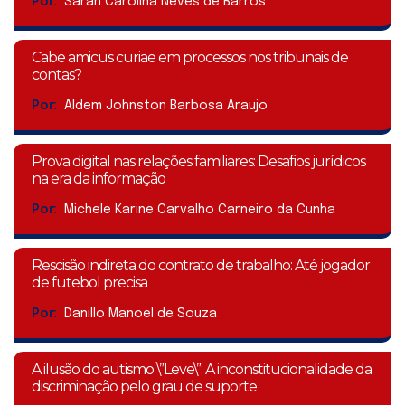
Por:
Sarah Carolina Neves de Barros
Cabe amicus curiae em processos nos tribunais de
contas?
Por:
Aldem Johnston Barbosa Araujo
Prova digital nas relações familiares: Desafios jurídicos
na era da informação
Por:
Michele Karine Carvalho Carneiro da Cunha
Rescisão indireta do contrato de trabalho: Até jogador
de futebol precisa
Por:
Danillo Manoel de Souza
A ilusão do autismo \”Leve\”: A inconstitucionalidade da
discriminação pelo grau de suporte