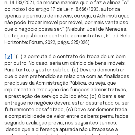
n. 14.133/2021, da mesma maneira que o faz a alínea “c”
do inciso I do artigo 17 da Lei n. 8.666/1993, autoriza
apenas a permuta de imóveis, ou seja, a Administração
não pode trocar imóvel por móvel, por mais vantajoso
que o negócio possa ser.” (Niebuhr, Joel de Menezes,
Licitação pública e contrato administrativo, 5ª. ed. Belo
Horizonte: Fórum, 2022, págs. 325/326)
[iv]
“(…) a permuta é o contrato de troca de um bem
por outro. No caso, seria um câmbio de bens imóveis.
Para tanto, o gestor público: (a) Deverá demonstrar
que o bem pretendido se relaciona com as finalidades
precípuas da Administração Pública, ou seja, que
implementa a execução das funções administrativas,
a prestação de serviço público etc.; (b) O bem a ser
entregue no negócio deverá estar desafetado ou ser
futuramente desafetado; (c) Deve ser demonstrada
a compatibilidade de valor entre os bens permutados,
segundo avaliação prévia, nos seguintes termos:
‘desde que a diferença apurada não ultrapasse a