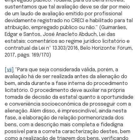
empregado público. Todavia, para os bens imóveis,
sustentamos que tal avaliação deve se dar por meio
de um laudo de avaliação emitido por profissional
devidamente registrado no CRECI e habilitado para tal
atribuição, empregado público ou não.” (Guimarães,
Edgar e Santos, José Anacleto Abduch, Lei das
estatais: comentários ao regime jurídico licitatório e
contratual da Lei nº 13.303/2016, Belo Horizonte: Fórum,
2017, págs. 169/170)
[vii]
“Para que seja considerada válida, porém, a
avaliação há de ser realizada antes da alienação do
bem, ainda durante a fase interna do procedimento
licitatório. O procedimento deve auxiliar na própria
tomada de decisão da estatal quanto à oportunidade
e conveniência socioeconômica de prosseguir com a
alienação. Além disso, é imprescindível, ainda nesta
fase, a elaboração de relação pormenorizada dos
bens, com a descrição mais completa e fidedigna
possível para a correta caracterização destes, bem
como a realização de triagem dos bens, verificando