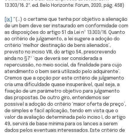
13.303/16. 2ª. ed. Belo Horizonte: Fórum, 2020, pág. 458)
[ix]
“(…) o certame que tenha por objetivo a alienação
de um bem deve ser instaurado em conformidade com
as disposições do artigo 51 da Lei nº 13.303/16. Quanto
ao critério de julgamento, a lei sugere a adoção do
critério ‘melhor destinação de bens alienados’,
previsto no inciso VIII, do artigo 54, prescrevendo
ainda no §7º ‘que deverá ser considerada a
repercussão, no meio social, da finalidade para cujo
atendimento o bem será utilizado pelo adquirente’.
Cremos que a opção por este critério de julgamento
cria uma dificuldade quase insuperável, qual seja, a
fixação de um parâmetro objetivo para julgamento
das propostas. De outro giro, entendemos ser
possível a adoção do critério ‘maior oferta de preço’,
de simples e fácil aplicação, tendo em vista que o
valor da avaliação determinada pelo inciso I, do artigo
49, servirá de base mínima para os lances a serem
dados pelos eventuais interessados. Este critério de