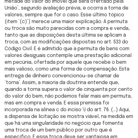
metade do valor do imóvel que será ofertado pela
União’, segundo avaliação prévia, e ocorra a torna de
valores, sempre que for o caso. Esse último tópico
(item ‘(c)’) merece uma maior explicação. A permuta
ou troca são muito parecidas com a compra e venda,
tanto que as disposições desta última se aplicam à
troca, com as modificações dispostas no art. 533 do
Código Civil. E é admitido que a permuta de bens com
valores desiguais contemple uma prestação adicional
em pecúnia, ofertada por aquele que recebe o bem
mais valioso, como uma forma de compensação. Esta
entrega de dinheiro convencionou-se chamar de
‘torna’. Assim, a maioria da doutrina entende que,
quando a torna supera o valor de cinquenta por cento
do valor do bem, não podemos falar mais em permuta,
mas em compra e venda. E essa premissa foi
incorporada na alínea c do inciso \I do art. 76. (…) Aqui,
a dispensa de licitação se mostra viável, na medida em
que há uma singularidade no negócio que fomenta
uma troca de um bem público por outro que é
específico. E essa troca deve ser vantajosa em