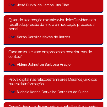
Por:
José Durval de Lemos Lins Filho
Quando a comoção midiática vira dolo: Gravidade do
resultado, pressão da mídia e imputação processual
penal
Por:
Sarah Carolina Neves de Barros
Cabe amicus curiae em processos nos tribunais de
contas?
Por:
Aldem Johnston Barbosa Araujo
Prova digital nas relações familiares: Desafios jurídicos
na era da informação
Por:
Michele Karine Carvalho Carneiro da Cunha
Rescisão indireta do contrato de trabalho: Até jogador