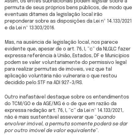
Assim, os entes subnacionais podem legislar sobre a
permuta de seus próprios bens públicos, de modo que
eventuais ditames da legislação local irão
preponderar sobre as disposições da Lei nº 14.133/2021
e da Lei nº 13.303/2016.
Mas, na ausência de legislação local, nos parece
evidente que, apesar de o art. 76, I, “c” da NLGLC fazer
expressa referência à União, Estados, DF e Municípios
podem se valer voluntariamente do permissivo legal
para realizar permutas de imóveis, vez que tal
aplicação voluntária não vulneraria o que restou
decidido pelo STF na ADI 927-3/RS.
Outro inafastável destaque sobre os entendimentos
do TCM/GO e da AGE/MG é o de que em razão da
expressa redação art. 76, I, “c” da Lei nº 14.133/2021,
não é mais sustentável asseverar que “
quando
envolver imóvel, a permuta somente poderá se dar
por outro imóvel de valor equivalente
”.