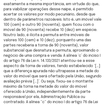
exatamente a mesma importância, em virtude do que,
para viabilizar operações desse naipe, é permitido
acertar os valores por modo pecuniário, desde que
dentro de parâmetros razoáveis. Isto é, um imóvel vale
100 (cem) e outro 90 (noventa); quem ficou com o
imóvel de 90 (noventa) recebe 10 (dez) em espécie.
Noutro lado, é ilícita a permuta entre imóveis de
valores 100 (cem) e 10 (dez), porquanto uma das
partes receberia a torna de 90 (noventa), valor
substancial que desnatura a permuta, aproximando o
negócio de uma compra e venda. A alínea ‘c’ do inciso I
do artigo 76 da Lei n. 14.133/2021 atentou-se a esse
aspecto da torna de valores, tendo estabelecido ‘[…]
que a diferença apurada não ultrapasse a metade do
valor do imóvel que será ofertado pela União, segundo
avaliação prévia […]’. Ou seja, fixou-se o montante
máximo da torna na metade do valor do imóvel
oferecido à União, independentemente da parte
responsável por ela, Administração Pública ou
contratado. A alínea “c” do inciso I do artigo 76 da Lei