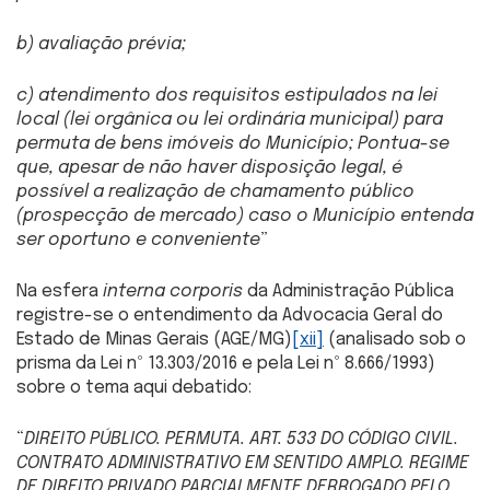
b) avaliação prévia;
c) atendimento dos requisitos estipulados na lei
local (lei orgânica ou lei ordinária municipal) para
permuta de bens imóveis do Município; Pontua-se
que, apesar de não haver disposição legal, é
possível a realização de chamamento público
(prospecção de mercado) caso o Município entenda
ser oportuno e conveniente
”
Na esfera
interna corporis
da Administração Pública
registre-se o entendimento da Advocacia Geral do
Estado de Minas Gerais (AGE/MG)
[xii]
(analisado sob o
prisma da Lei nº 13.303/2016 e pela Lei nº 8.666/1993)
sobre o tema aqui debatido:
“
DIREITO PÚBLICO. PERMUTA. ART. 533 DO CÓDIGO CIVIL.
CONTRATO ADMINISTRATIVO EM SENTIDO AMPLO. REGIME
DE DIREITO PRIVADO PARCIALMENTE DERROGADO PELO