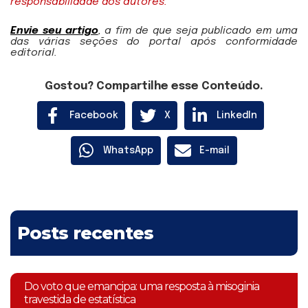
responsabilidade dos autores.
Envie seu artigo
, a fim de que seja publicado em uma
das várias seções do portal após conformidade
editorial.
Gostou? Compartilhe esse Conteúdo.
Facebook
X
LinkedIn
WhatsApp
E-mail
Posts recentes
Do voto que emancipa: uma resposta à misoginia
travestida de estatística