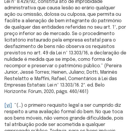
Lei nº 8.429/92, constitui ato de improbidade
administrativa que causa lesão ao erário qualquer
ação ou omissão, dolosa ou culposa, que permita ou
facilite a alienação de bem integrante do patrimônio
de qualquer das entidades referidas no seu art. 1º, por
preço inferior ao de mercado. Se o procedimento
licitatório instaurado pela empresa estatal para o
desfazimento de bens não observa os requisitos
previstos no art. 49 da Lei nº 13.303/16, a declaração de
nulidade é medida que se impõe, como forma de
recompor e preservar o patrimônio público.” (Pereira
Junior, Jessé Torres; Heinen, Juliano; Dotti, Marinês
Restelatto e Maffini, Rafael, Comentários à Lei das
Empresas Estatais: Lei nº 13.303/16. 2ª. ed. Belo
Horizonte: Fórum, 2020, págs. 460/461)
[vi]
“(…) o primeiro requisito legal a ser cumprido diz
respeito a uma avaliação formal do bem. No que toca
aos bens móveis, não vemos grande dificuldade, pois
tal atribuição pode ser acometida a qualquer