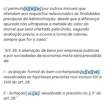
c) permuta
[ii]
[iii]
[iv]
por outros imóveis que
atendam aos requisitos relacionados às finalidades
precípuas da Administração, desde que a diferença
apurada não ultrapasse a metade do valor do
imóvel que será ofertado pela União, segundo
avaliação prévia, e ocorra a torna de valores,
sempre que for o caso;
”
“
Art. 49. A alienação de bens por empresas públicas
e por sociedades de economia mista será precedida
de:
I – avaliação formal do bem contemplado
[v]
[vi]
[vii]
,
ressalvadas as hipóteses previstas nos incisos XVI a
XVIII do art. 29;
II – licitação
[viii]
[ix]
, ressalvado o previsto no § 3º do
art. 28
.”