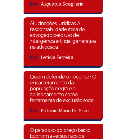
Por:
Augustus Scagliarini
Alucinações jurídicas: A
responsabilidade ética do
advogado pelo uso de
inteligência artificial generativa
na advocacia
Por:
Leticia Ferreira
Quem defende o inocente? O
encarceramento da
população negra e o
aprisionamento como
ferramenta de exclusão social
Por:
Patricia Maria Da Silva
O paradoxo do preço baixo:
Economia versus risco de