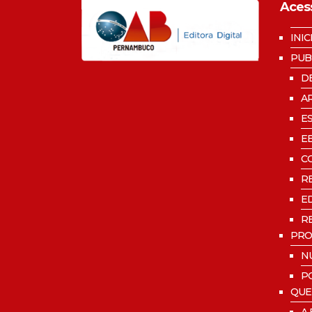
Aces
INIC
PUB
D
A
E
E
C
R
ED
R
PRO
N
P
QUE