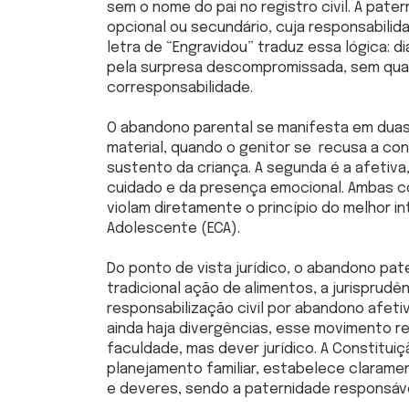
sem o nome do pai no registro civil. A pat
opcional ou secundário, cuja responsabilid
letra de “Engravidou” traduz essa lógica: d
pela surpresa descompromissada, sem qua
corresponsabilidade.
O abandono parental se manifesta em duas 
material, quando o genitor se recusa a con
sustento da criança. A segunda é a afetiva
cuidado e da presença emocional. Ambas co
violam diretamente o princípio do melhor i
Adolescente (ECA).
Do ponto de vista jurídico, o abandono pa
tradicional ação de alimentos, a jurisprudê
responsabilização civil por abandono afet
ainda haja divergências, esse movimento r
faculdade, mas dever jurídico. A Constituiçã
planejamento familiar, estabelece clarame
e deveres, sendo a paternidade responsáve