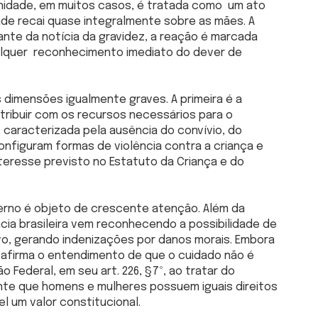
ernidade, em muitos casos, é tratada como um ato
ade recai quase integralmente sobre as mães. A
iante da notícia da gravidez, a reação é marcada
lquer reconhecimento imediato do dever de
dimensões igualmente graves. A primeira é a
tribuir com os recursos necessários para o
, caracterizada pela ausência do convívio, do
nfiguram formas de violência contra a criança e
nteresse previsto no Estatuto da Criança e do
terno é objeto de crescente atenção. Além da
ncia brasileira vem reconhecendo a possibilidade de
ivo, gerando indenizações por danos morais. Embora
eafirma o entendimento de que o cuidado não é
o Federal, em seu art. 226, §7º, ao tratar do
nte que homens e mulheres possuem iguais direitos
l um valor constitucional.