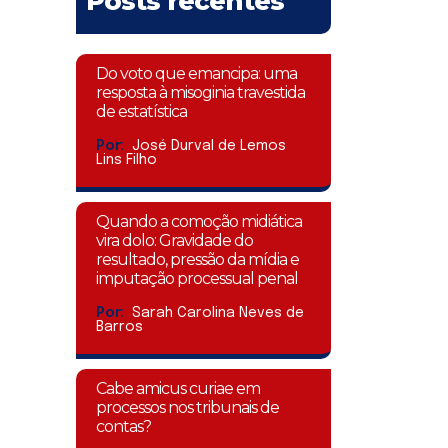
Posts recentes
Do voto que emancipa: uma
resposta à misoginia travestida
de estatística
Por:
José Durval de Lemos
Lins Filho
Quando a comoção midiática
vira dolo: Gravidade do
resultado, pressão da mídia e
imputação processual penal
Por:
Sarah Carolina Neves de
Barros
Cabe amicus curiae em
processos nos tribunais de
contas?