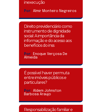
inexecução
Por:
Almir Monteiro Negreiros
Direito previdenciário como
instrumento de dignidade
social: A importância da
informação e do acesso aos
benefícios do inss
Por:
Enoque Verçosa De
Almeida
É possível haver permuta
entre imóveis públicos e
particulares?
Por:
Aldem Johnston
Barbosa Araujo
Responsabilização familiar e