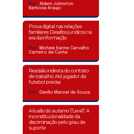
Por:
Aldem Johnston
Barbosa Araujo
Prova digital nas relações
familiares: Desafios jurídicos na
era da informação
Por:
Michele Karine Carvalho
Carneiro da Cunha
Rescisão indireta do contrato
de trabalho: Até jogador de
futebol precisa
Por:
Danillo Manoel de Souza
A ilusão do autismo \”Leve\”: A
inconstitucionalidade da
discriminação pelo grau de
suporte