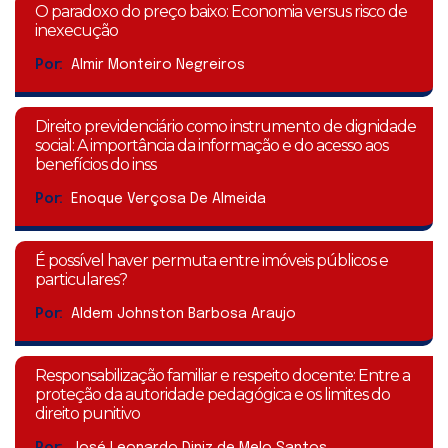
O paradoxo do preço baixo: Economia versus risco de
inexecução
Por:
Almir Monteiro Negreiros
Direito previdenciário como instrumento de dignidade
social: A importância da informação e do acesso aos
benefícios do inss
Por:
Enoque Verçosa De Almeida
É possível haver permuta entre imóveis públicos e
particulares?
Por:
Aldem Johnston Barbosa Araujo
Responsabilização familiar e respeito docente: Entre a
proteção da autoridade pedagógica e os limites do
direito punitivo