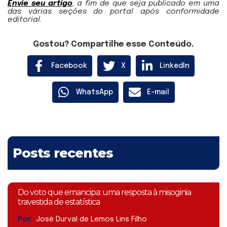
Envie seu artigo
, a fim de que seja publicado em uma
das várias seções do portal após conformidade
editorial.
Gostou? Compartilhe esse Conteúdo.
Facebook
X
LinkedIn
WhatsApp
E-mail
Posts recentes
Do voto que emancipa: uma resposta à misoginia
travestida de estatística
Por:
José Durval de Lemos Lins Filho