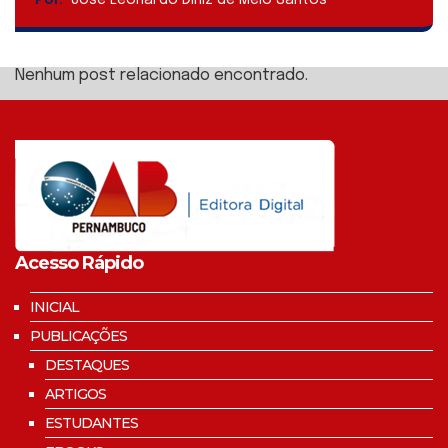
Por:
José Leonardo Diniz de Melo Santos
Nenhum post relacionado encontrado.
Acesso Rápido
INICIAL
PUBLICAÇÕES
DESTAQUES
ARTIGOS
ESTUDANTES