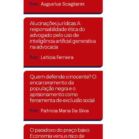
Por:
Augustus Scagliarini
Alucinações jurídicas: A
responsabilidade ética do
advogado pelo uso de
inteligência artificial generativa
na advocacia
Por:
Leticia Ferreira
Quem defende o inocente? O
encarceramento da
população negra e o
aprisionamento como
ferramenta de exclusão social
Por:
Patricia Maria Da Silva
O paradoxo do preço baixo:
Economia versus risco de