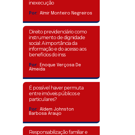
inexecução
Por:
Almir Monteiro Negreiros
Direito previdenciário como
instrumento de dignidade
social: A importância da
informação e do acesso aos
benefícios do inss
Por:
Enoque Verçosa De
Almeida
É possível haver permuta
entre imóveis públicos e
particulares?
Por:
Aldem Johnston
Barbosa Araujo
Responsabilização familiar e