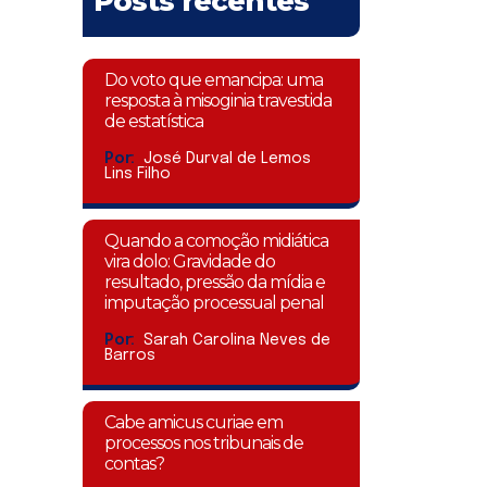
Posts recentes
Do voto que emancipa: uma
resposta à misoginia travestida
de estatística
Por:
José Durval de Lemos
Lins Filho
Quando a comoção midiática
vira dolo: Gravidade do
resultado, pressão da mídia e
imputação processual penal
Por:
Sarah Carolina Neves de
Barros
Cabe amicus curiae em
processos nos tribunais de
contas?