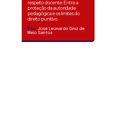
respeito docente: Entre a
proteção da autoridade
pedagógica e os limites do
direito punitivo
Por:
José Leonardo Diniz de
Melo Santos