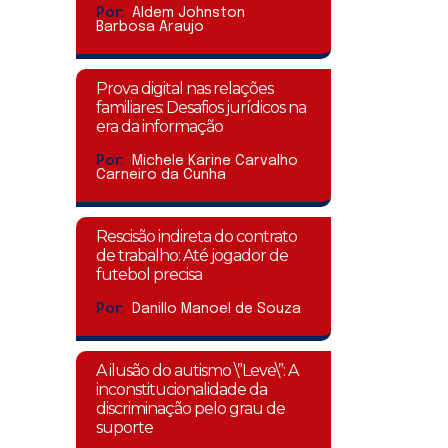
Por:
Aldem Johnston
Barbosa Araujo
Prova digital nas relações
familiares: Desafios jurídicos na
era da informação
Por:
Michele Karine Carvalho
Carneiro da Cunha
Rescisão indireta do contrato
de trabalho: Até jogador de
futebol precisa
Por:
Danillo Manoel de Souza
A ilusão do autismo \”Leve\”: A
inconstitucionalidade da
discriminação pelo grau de
suporte