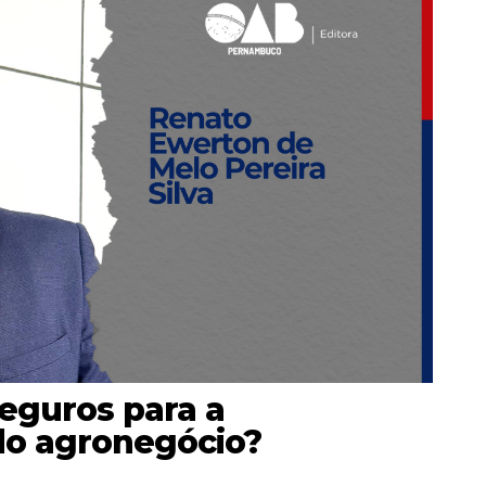
eguros para a
 do agronegócio?