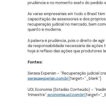
prudência e no momento exato do pedido s
As varas empresariais em todo o Brasil tê
capacitação de assessores e dos próprios j
recuperação judicial no mercado, bem como
quanto é moderna.
A palavra é prudência, pois o direito de agir
da responsabilidade necessária de ações t
hoje é reflexo das ações que produtores l
Fontes:
Serasa Experian — “Recuperação judicial cr
serasaexperian.com.br
{
target=”_blank”}
UOL Economia (Estadão Conteúdo) — “Inadim
trimestre”
economia.uol.com.br
{
target=”_b