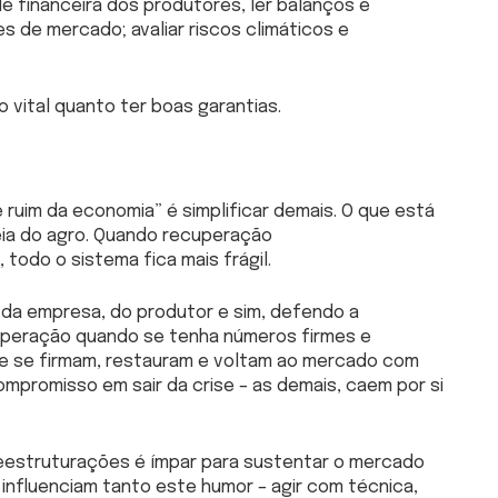
de financeira dos produtores, ler balanços e
 de mercado; avaliar riscos climáticos e
o vital quanto ter boas garantias.
ruim da economia” é simplificar demais. O que está
eia do agro. Quando recuperação
, todo o sistema fica mais frágil.
é da empresa, do produtor e sim, defendo a
ecuperação quando se tenha números firmes e
ue se firmam, restauram e voltam ao mercado com
mpromisso em sair da crise – as demais, caem por si
eestruturações é ímpar para sustentar o mercado
 influenciam tanto este humor – agir com técnica,