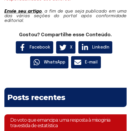
Envie seu artigo
, a fim de que seja publicado em uma
das várias seções do portal após conformidade
editorial.
Gostou? Compartilhe esse Conteúdo.
Facebook
X
LinkedIn
WhatsApp
E-mail
Posts recentes
Do voto que emancipa: uma resposta à misoginia
travestida de estatística