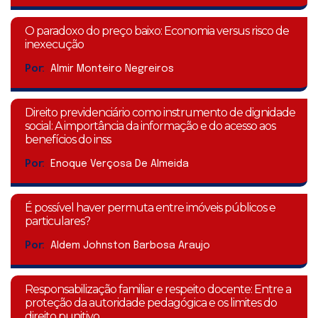
O paradoxo do preço baixo: Economia versus risco de
inexecução
Por:
Almir Monteiro Negreiros
Direito previdenciário como instrumento de dignidade
social: A importância da informação e do acesso aos
benefícios do inss
Por:
Enoque Verçosa De Almeida
É possível haver permuta entre imóveis públicos e
particulares?
Por:
Aldem Johnston Barbosa Araujo
Responsabilização familiar e respeito docente: Entre a
proteção da autoridade pedagógica e os limites do
direito punitivo