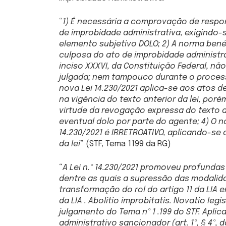
“
1) É necessária a comprovação de respon
de improbidade administrativa, exigindo-se
elemento subjetivo DOLO; 2) A norma bené
culposa do ato de improbidade administrat
inciso XXXVI, da Constituição Federal, nã
julgada; nem tampouco durante o process
nova Lei 14.230/2021 aplica-se aos atos 
na vigência do texto anterior da lei, po
virtude da revogação expressa do texto a
eventual dolo por parte do agente; 4) O n
14.230/2021 é IRRETROATIVO, aplicando-se
da lei
” (STF, Tema 1199 da RG)
“
A Lei n.º 14.230/2021 promoveu profundas
dentre as quais a supressão das modalid
transformação do rol do artigo 11 da LIA em
da LIA . Abolitio improbitatis. Novatio leg
julgamento do Tema nº 1 .199 do STF. Aplic
administrativo sancionador (art. 1º, § 4º, 