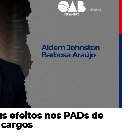
us efeitos nos PADs de
 cargos