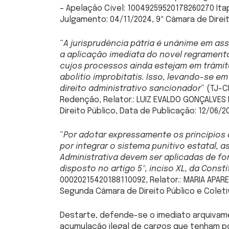
– Apelação Cível: 10049259520178260270 Itap
Julgamento: 04/11/2024, 9ª Câmara de Direit
“
A jurisprudência pátria é unânime em as
a aplicação imediata do novel regrament
cujos processos ainda estejam em trâmit
abolitio improbitatis. Isso, levando-se e
direito administrativo sancionador
” (TJ-C
Redenção, Relator.: LUIZ EVALDO GONÇALVES 
Direito Público, Data de Publicação: 12/06/2
“
Por adotar expressamente os princípios 
por integrar o sistema punitivo estatal, 
Administrativa devem ser aplicadas de fo
disposto no artigo 5º, inciso XL, da Const
00020215420188110092, Relator.: MARIA APAR
Segunda Câmara de Direito Público e Coleti
Destarte, defende-se o imediato arquivame
acumulação ilegal de cargos que tenham po