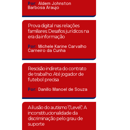
Por:
Aldem Johnston
Barbosa Araujo
Prova digital nas relações
familiares: Desafios jurídicos na
era da informação
Por:
Michele Karine Carvalho
Carneiro da Cunha
Rescisão indireta do contrato
de trabalho: Até jogador de
futebol precisa
Por:
Danillo Manoel de Souza
A ilusão do autismo \”Leve\”: A
inconstitucionalidade da
discriminação pelo grau de
suporte