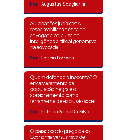
Por:
Augustus Scagliarini
Alucinações jurídicas: A
responsabilidade ética do
advogado pelo uso de
inteligência artificial generativa
na advocacia
Por:
Leticia Ferreira
Quem defende o inocente? O
encarceramento da
população negra e o
aprisionamento como
ferramenta de exclusão social
Por:
Patricia Maria Da Silva
O paradoxo do preço baixo:
Economia versus risco de