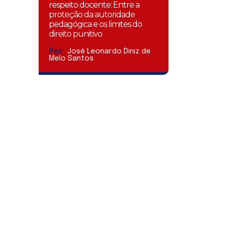
respeito docente: Entre a
proteção da autoridade
pedagógica e os limites do
direito punitivo
Por:
José Leonardo Diniz de
Melo Santos