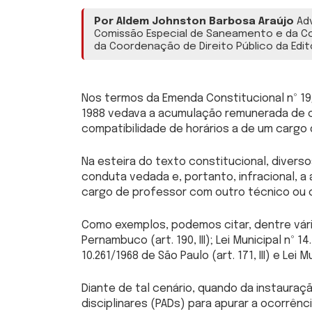
Por Aldem Johnston Barbosa Araújo
Adv
Comissão Especial de Saneamento e da Co
da Coordenação de Direito Público da Edit
Nos termos da Emenda Constitucional nº 19/1
1988 vedava a acumulação remunerada de c
compatibilidade de horários
a de um cargo 
Na esteira do texto constitucional, divers
conduta vedada e, portanto, infracional,
cargo de professor com outro técnico ou c
Como exemplos, podemos citar, dentre vários
Pernambuco (art. 190, III); Lei Municipal nº 14
10.261/1968 de São Paulo (art. 171, III) e Lei Mun
Diante de tal cenário, quando da instaura
disciplinares (PADs) para apurar a ocorrên