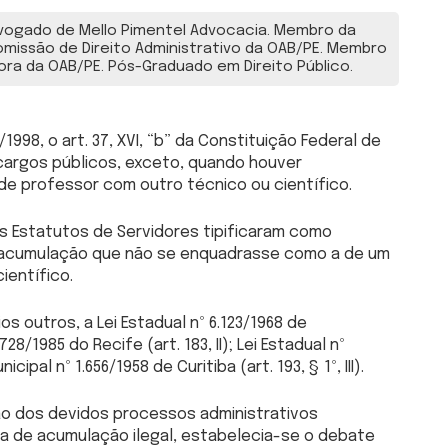
ogado de Mello Pimentel Advocacia. Membro da
missão de Direito Administrativo da OAB/PE. Membro
ora da OAB/PE. Pós-Graduado em Direito Público.
998, o art. 37, XVI, “b” da Constituição Federal de
argos públicos, exceto, quando houver
de professor com outro técnico ou científico.
os Estatutos de Servidores tipificaram como
 a acumulação que não se enquadrasse como a de um
ientífico.
 outros, a Lei Estadual nº 6.123/1968 de
.728/1985 do Recife (art. 183, II); Lei Estadual nº
icipal nº 1.656/1958 de Curitiba (art. 193, § 1º, III).
ção dos devidos processos administrativos
cia de acumulação ilegal, estabelecia-se o debate