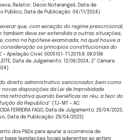
eva, Relator.: Décio Notarangeli, Data de
o Público, Data de Publicação: 04/11/2024)
severar que, com exceção do regime prescricional,
o também deve ser estendida a outras situações,
e, como na hipótese examinada, na qual houve a
m consideração os princípios constitucionais do
E – Apelação Cível: 0005101-71.2015.8 .06.0156
LEITE, Data de Julgamento: 12/06/2024, 2ª Câmara
024)
do direito administrativo sancionador, bem como
as novas disposições da Lei de Improbidade
rma retroativa quando benéficas ao réu, a teor do
ituição da Republica
” (TJ-MT – AC:
ECIDA FERREIRA FAGO, Data de Julgamento: 25/04/2023,
vo, Data de Publicação: 29/04/2023)
nto dos PADs para apurar a ocorrência de
r base legislações locais aderentes ao antigo