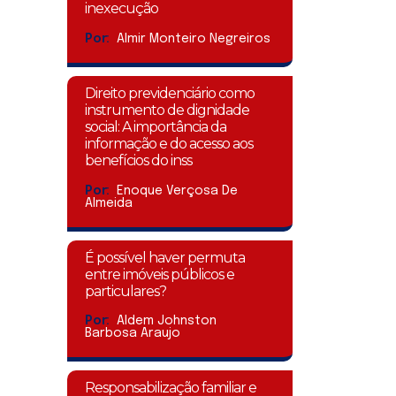
inexecução
Por:
Almir Monteiro Negreiros
Direito previdenciário como
instrumento de dignidade
social: A importância da
informação e do acesso aos
benefícios do inss
Por:
Enoque Verçosa De
Almeida
É possível haver permuta
entre imóveis públicos e
particulares?
Por:
Aldem Johnston
Barbosa Araujo
Responsabilização familiar e