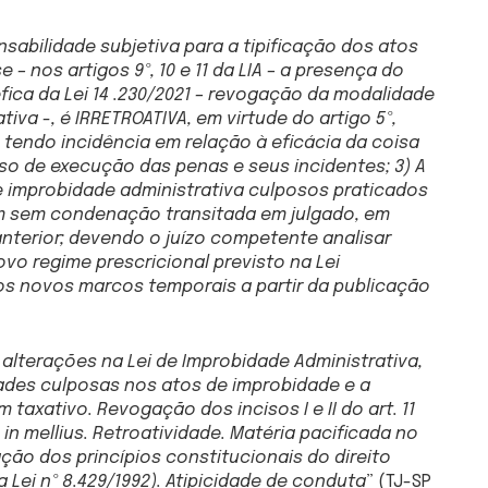
sabilidade subjetiva para a tipificação dos atos
 – nos artigos 9º, 10 e 11 da LIA – a presença do
fica da Lei 14 .230/2021 – revogação da modalidade
iva -, é IRRETROATIVA, em virtude do artigo 5º,
o tendo incidência em relação à eficácia da coisa
o de execução das penas e seus incidentes; 3) A
de improbidade administrativa culposos praticados
rém sem condenação transitada em julgado, em
nterior; devendo o juízo competente analisar
ovo regime prescricional previsto na Lei
 os novos marcos temporais a partir da publicação
 alterações na Lei de Improbidade Administrativa,
ades culposas nos atos de improbidade e a
 taxativo. Revogação dos incisos I e II do art. 11
is in mellius. Retroatividade. Matéria pacificada no
ação dos princípios constitucionais do direito
da Lei nº 8.429/1992). Atipicidade de conduta
” (TJ-SP