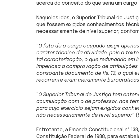
acerca do conceito do que seria um cargo t
Naqueles idos, o Superior Tribunal de Just
que fossem exigidos conhecimentos técnico
necessariamente de nível superior, confor
“
O fato de o cargo ocupado exigir apenas 
caráter técnico da atividade, pois o text
tal caracterização, o que redundaria em 
imperiosa a comprovação de atribuições d
consoante documento de fls. 13, o qual 
recorrente eram meramente burocrática
“
O Superior Tribunal de Justiça tem enten
acumulação com o de professor, nos termos
para cujo exercício sejam exigidos conhe
não necessariamente de nível superior
” 
Entretanto, a Emenda Constitucional nº 138/2
Constituição Federal de 1988, para estab