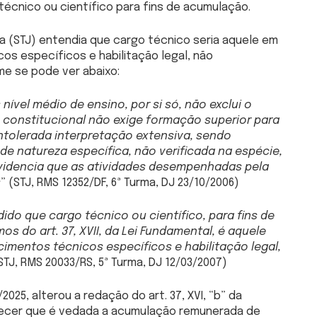
écnico ou científico para fins de acumulação.
iça (STJ) entendia que cargo técnico seria aquele em
s específicos e habilitação legal, não
me se pode ver abaixo:
nível médio de ensino, por si só, não exclui o
o constitucional não exige formação superior para
intolerada interpretação extensiva, sendo
e natureza específica, não verificada na espécie,
evidencia que as atividades desempenhadas pela
s
” (STJ, RMS 12352/DF, 6ª Turma, DJ 23/10/2006)
dido que cargo técnico ou científico, para fins de
 do art. 37, XVII, da Lei Fundamental, é aquele
cimentos técnicos específicos e habilitação legal,
(STJ, RMS 20033/RS, 5ª Turma, DJ 12/03/2007)
025, alterou a redação do art. 37, XVI, “b” da
elecer que é vedada a acumulação remunerada de