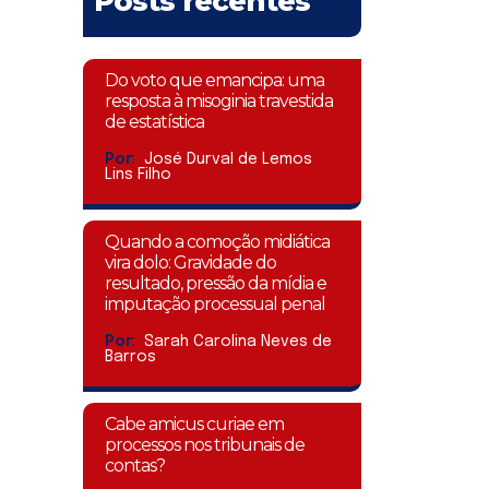
Posts recentes
Do voto que emancipa: uma
resposta à misoginia travestida
de estatística
Por:
José Durval de Lemos
Lins Filho
Quando a comoção midiática
vira dolo: Gravidade do
resultado, pressão da mídia e
imputação processual penal
Por:
Sarah Carolina Neves de
Barros
Cabe amicus curiae em
processos nos tribunais de
contas?