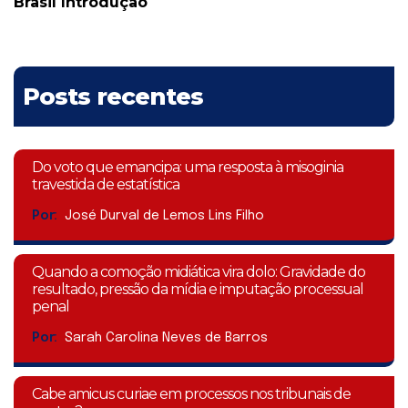
Brasil Introdução
Posts recentes
Do voto que emancipa: uma resposta à misoginia
travestida de estatística
Por:
José Durval de Lemos Lins Filho
Quando a comoção midiática vira dolo: Gravidade do
resultado, pressão da mídia e imputação processual
penal
Por:
Sarah Carolina Neves de Barros
Cabe amicus curiae em processos nos tribunais de