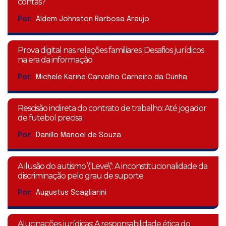
contas?
Por:
Aldem Johnston Barbosa Araujo
Prova digital nas relações familiares: Desafios jurídicos
na era da informação
Por:
Michele Karine Carvalho Carneiro da Cunha
Rescisão indireta do contrato de trabalho: Até jogador
de futebol precisa
Por:
Danillo Manoel de Souza
A ilusão do autismo \”Leve\”: A inconstitucionalidade da
discriminação pelo grau de suporte
Por:
Augustus Scagliarini
Alucinações jurídicas: A responsabilidade ética do