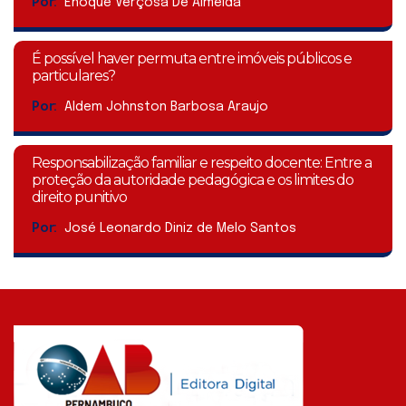
Por:
Enoque Verçosa De Almeida
É possível haver permuta entre imóveis públicos e
particulares?
Por:
Aldem Johnston Barbosa Araujo
Responsabilização familiar e respeito docente: Entre a
proteção da autoridade pedagógica e os limites do
direito punitivo
Por:
José Leonardo Diniz de Melo Santos